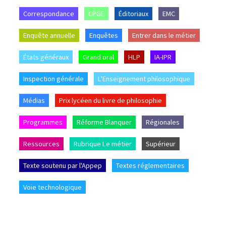
Correspondance
CPGE
Éditoriaux
EMC
Enquête annuelle
Enquêtes
Entrer dans le métier
États généraux
Grand oral
HLP
IA-IPR
Inspection générale
L'Enseignement philosophique
Médias
Prix lycéen du livre de philosophie
Programmes
Réforme Blanquer
Régionales
Ressources
Rubrique Le métier
Supérieur
Texte soutenu par l'Appep
Textes réglementaires
Voie technologique