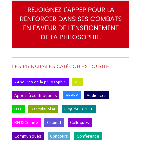
LES PRINCIPALES CATÉGORIES DU SITE
24 heures de la philosophie
AG
Appels à contributions
APPEP
Audiences
B.O.
Baccalauréat
Blog de l'APPEP
BN & Comité
Cabinet
Colloques
Communiqués
Concours
Conférence