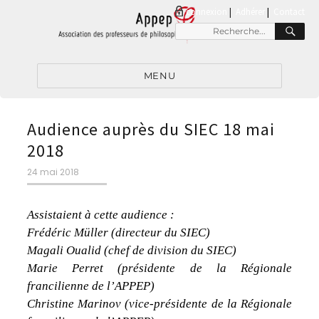
connexion
|
Adhérer
Contact
RE
Recherche
pour
:
MENU
Audience auprès du SIEC 18 mai
2018
Publié
24 mai 2018
le
Assistaient à cette audience :
Frédéric Müller (directeur du SIEC)
Magali Oualid (chef de division du SIEC)
Marie Perret (présidente de la Régionale
francilienne de l’APPEP)
Christine Marinov (vice-présidente de la Régionale