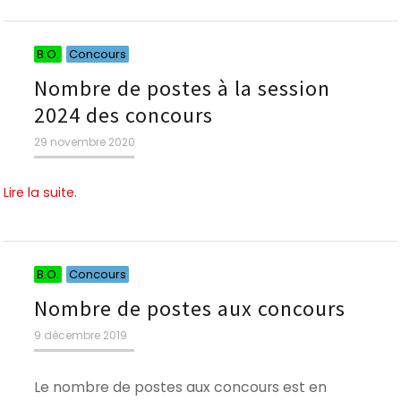
Catégories
Catégories
B.O.
Concours
Nombre de postes à la session
2024 des concours
Publié
29 novembre 2020
le
Lire la suite.
Catégories
Catégories
B.O.
Concours
Nombre de postes aux concours
Publié
9 décembre 2019
le
Le nombre de postes aux concours est en