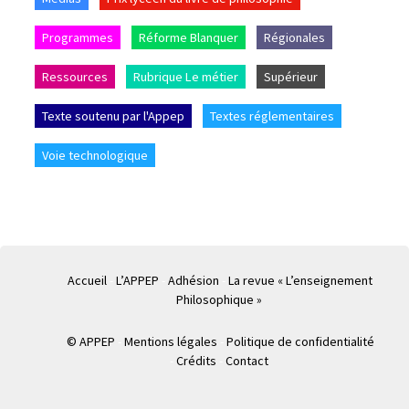
Programmes
Réforme Blanquer
Régionales
Ressources
Rubrique Le métier
Supérieur
Texte soutenu par l'Appep
Textes réglementaires
Voie technologique
Accueil
L’APPEP
Adhésion
La revue « L’enseignement
Philosophique »
© APPEP
Mentions légales
Politique de confidentialité
Crédits
Contact