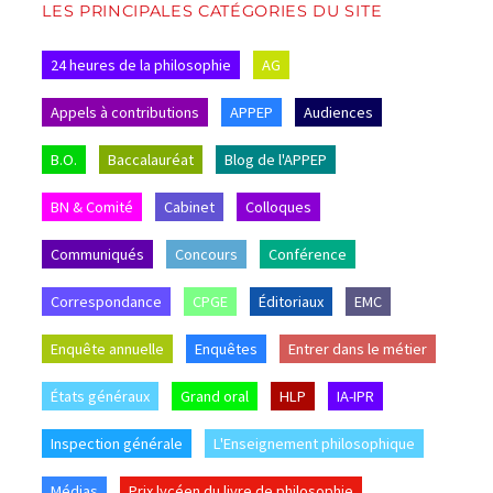
LES PRINCIPALES CATÉGORIES DU SITE
24 heures de la philosophie
AG
Appels à contributions
APPEP
Audiences
B.O.
Baccalauréat
Blog de l'APPEP
BN & Comité
Cabinet
Colloques
Communiqués
Concours
Conférence
Correspondance
CPGE
Éditoriaux
EMC
Enquête annuelle
Enquêtes
Entrer dans le métier
États généraux
Grand oral
HLP
IA-IPR
Inspection générale
L'Enseignement philosophique
Médias
Prix lycéen du livre de philosophie