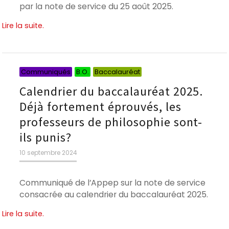
par la note de service du 25 août 2025.
Lire la suite.
Catégories
Catégories
Catégories
Communiqués
B.O.
Baccalauréat
Calendrier du baccalauréat 2025.
Déjà fortement éprouvés, les
professeurs de philosophie sont-
ils punis?
Publié
10 septembre 2024
le
Communiqué de l’Appep sur la note de service
consacrée au calendrier du baccalauréat 2025.
Lire la suite.