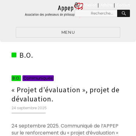
connexion
|
Adhérer
Contact
RE
Recherche
pour
:
MENU
B.O.
Catégories
Catégories
B.O.
Communiqués
« Projet d’évaluation », projet de
dévaluation.
Publié
24 septembre 2025
le
24 septembre 2025. Communiqué de l’APPEP
sur le renforcement du « projet d’évaluation »