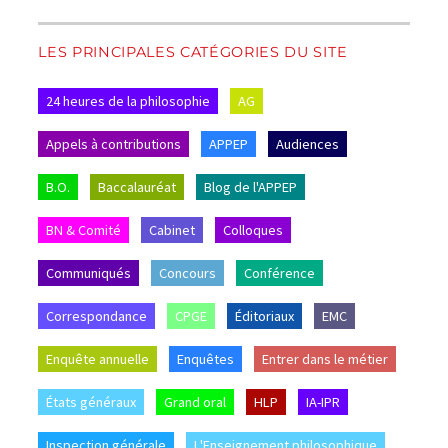
LES PRINCIPALES CATÉGORIES DU SITE
24 heures de la philosophie
AG
Appels à contributions
APPEP
Audiences
B.O.
Baccalauréat
Blog de l'APPEP
BN & Comité
Cabinet
Colloques
Communiqués
Concours
Conférence
Correspondance
CPGE
Éditoriaux
EMC
Enquête annuelle
Enquêtes
Entrer dans le métier
États généraux
Grand oral
HLP
IA-IPR
Inspection générale
L'Enseignement philosophique