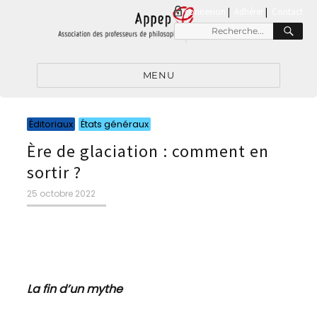
connexion
|
Adhérer
Contact
RE
Recherche
pour
:
MENU
Catégories
Catégories
Éditoriaux
États généraux
Ère de glaciation : comment en
sortir ?
Publié
25 octobre 2022
le
La fin d’un mythe