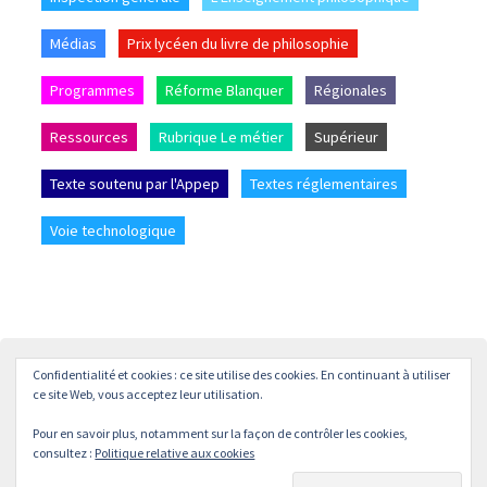
Médias
Prix lycéen du livre de philosophie
Programmes
Réforme Blanquer
Régionales
Ressources
Rubrique Le métier
Supérieur
Texte soutenu par l'Appep
Textes réglementaires
Voie technologique
Confidentialité et cookies : ce site utilise des cookies. En continuant à utiliser
Accueil
L’APPEP
Adhésion
La revue « L’enseignement
ce site Web, vous acceptez leur utilisation.
Philosophique »
Pour en savoir plus, notamment sur la façon de contrôler les cookies,
© APPEP
Mentions légales
Politique de confidentialité
consultez :
Politique relative aux cookies
Crédits
Contact