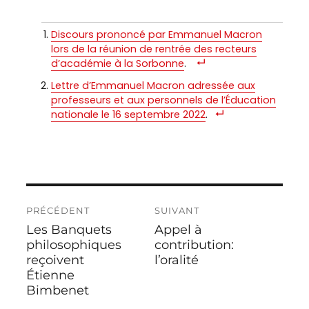
Discours prononcé par Emmanuel Macron
lors de la réunion de rentrée des recteurs
d’académie à la Sorbonne
.
Lettre d’Emmanuel Macron adressée aux
professeurs et aux personnels de l’Éducation
nationale le 16 septembre 2022
.
Navigation
PRÉCÉDENT
SUIVANT
de
Les Banquets
Appel à
Publication
Publication
l’article
précédente :
philosophiques
suivante :
contribution:
reçoivent
l’oralité
Étienne
Bimbenet