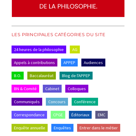
LES PRINCIPALES CATÉGORIES DU SITE
24 heures de la philosophie
AG
Appels à contributions
APPEP
Audiences
B.O.
Baccalauréat
Blog de l'APPEP
BN & Comité
Cabinet
Colloques
Communiqués
Concours
Conférence
Correspondance
CPGE
Éditoriaux
EMC
Enquête annuelle
Enquêtes
Entrer dans le métier