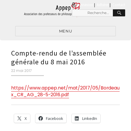
connexion
|
Adhérer
Contact
RE
Recherche
pour
:
MENU
Compte-rendu de l’assemblée
générale du 8 mai 2016
Publié
22 mai 2017
le
https://www.appep.net/mat/2017/05/Bordeau
x_CR_AG_28-5-2016.pdf
X
Facebook
LinkedIn