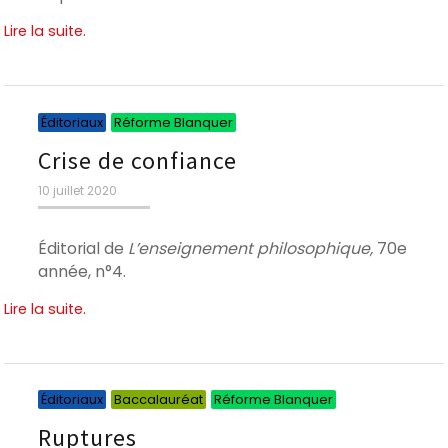
Lire la suite.
Catégories
Catégories
Éditoriaux
Réforme Blanquer
Crise de confiance
Publié
10 juillet 2020
le
Éditorial de
L’enseignement philosophique,
70e
année, n°4.
Lire la suite.
Catégories
Catégories
Catégories
Éditoriaux
Baccalauréat
Réforme Blanquer
Ruptures