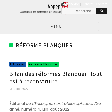
connexion
|
Adhérer
Contact
RE
Recherche
pour
:
MENU
RÉFORME BLANQUER
Catégories
Catégories
Éditoriaux
Réforme Blanquer
Bilan des réformes Blanquer: tout
est à reconstruire
Publié
13 juillet 2022
le
Éditorial de
L’Enseignement philosophique,
72e
anné, numéro 4, juin-août 2022