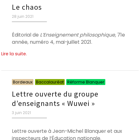
Le chaos
Publié
28 juin 2021
le
Éditorial de
L’Enseignement philosophique,
71e
année, numéro 4, mai-juillet 2021.
Lire la suite.
Catégories
Catégories
Catégories
Bordeaux
Baccalauréat
Réforme Blanquer
Lettre ouverte du groupe
d’enseignants « Wuwei »
Publié
3 juin 2021
le
Lettre ouverte à Jean-Michel Blanquer et aux
inspecteurs de l’Éducation nationale.