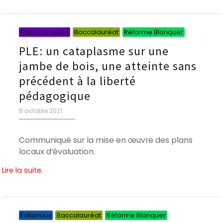
Catégorie
Catégorie
Catégori
Communiqués
Baccalauréat
Réforme Blanquer
PLE: un cataplasme sur une
jambe de bois, une atteinte sans
précédent à la liberté
pédagogique
Publié
8 octobre 2021
le
Communiqué sur la mise en œuvre des plans
locaux d’évaluation.
Lire la suite.
Catégories
Catégories
Catégories
Éditoriaux
Baccalauréat
Réforme Blanquer