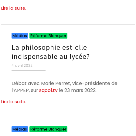
Lire la suite.
Catégories
Catégories
Médias
Réforme Blanquer
La philosophie est-elle
indispensable au lycée?
Publié
4 avril 2022
le
Débat avec Marie Perret, vice-présidente de
l’APPEP, sur
sqool.tv
le 23 mars 2022.
Lire la suite.
Catégories
Catégories
Médias
Réforme Blanquer