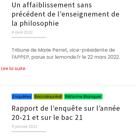
Un affaiblissement sans
précédent de l’enseignement de
la philosophie
Publié
4 avril 2022
le
Tribune de Marie Perret, vice-présidente de
l’APPEP, parue sur lemonde.fr le 22 mars 2022.
Lire la suite.
Catégories
Catégories
Catégories
Enquêtes
Baccalauréat
Réforme Blanquer
Rapport de l’enquête sur l’année
20-21 et sur le bac 21
Publié
11 janvier 2022
le