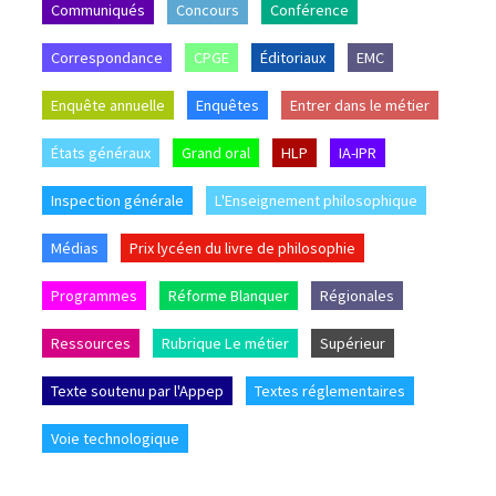
Communiqués
Concours
Conférence
Correspondance
CPGE
Éditoriaux
EMC
Enquête annuelle
Enquêtes
Entrer dans le métier
États généraux
Grand oral
HLP
IA-IPR
Inspection générale
L'Enseignement philosophique
Médias
Prix lycéen du livre de philosophie
Programmes
Réforme Blanquer
Régionales
Ressources
Rubrique Le métier
Supérieur
Texte soutenu par l'Appep
Textes réglementaires
Voie technologique