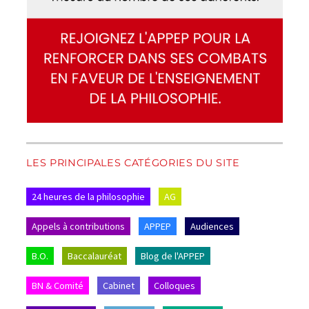
LES PRINCIPALES CATÉGORIES DU SITE
24 heures de la philosophie
AG
Appels à contributions
APPEP
Audiences
B.O.
Baccalauréat
Blog de l'APPEP
BN & Comité
Cabinet
Colloques