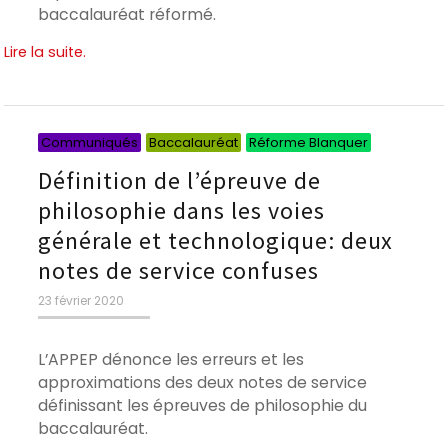
baccalauréat réformé.
Lire la suite.
Catégorie
Catégorie
Catégori
Communiqués
Baccalauréat
Réforme Blanquer
Définition de l’épreuve de
philosophie dans les voies
générale et technologique: deux
notes de service confuses
Publié
23 février 2020
le
L’APPEP dénonce les erreurs et les
approximations des deux notes de service
définissant les épreuves de philosophie du
baccalauréat.