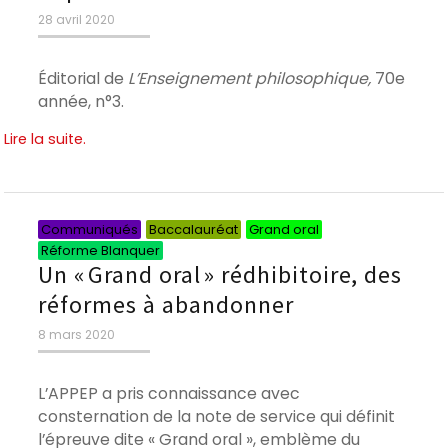
Publié
28 avril 2020
le
Éditorial de
L’Enseignement philosophique,
70e
année, n°3.
Lire la suite.
Catégories
Catégories
Catégories
Catégories
Communiqués
Baccalauréat
Grand oral
Réforme Blanquer
Un « Grand oral » rédhibitoire, des
réformes à abandonner
Publié
8 mars 2020
le
L’APPEP a pris connaissance avec
consternation de la note de service qui définit
l’épreuve dite « Grand oral », emblème du