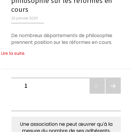
philosophie sur les réformes en
cours
Publié
23 janvier 2020
le
De nombreux départements de philosophie
prennent position sur les réformes en cours.
Lire la suite.
Pagination
PAGE
1
des
PAGE
SUIVA
publications
NTE