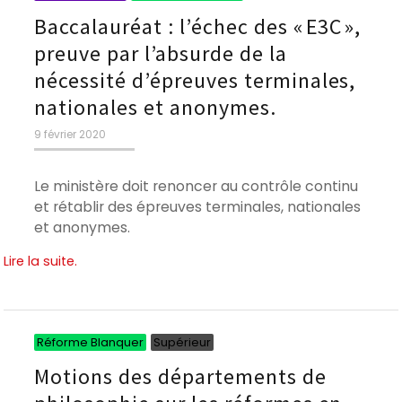
Baccalauréat : l’échec des « E3C »,
preuve par l’absurde de la
nécessité d’épreuves terminales,
nationales et anonymes.
Publié
9 février 2020
le
Le ministère doit renoncer au contrôle continu
et rétablir des épreuves terminales, nationales
et anonymes.
Lire la suite.
Catégories
Catégories
Réforme Blanquer
Supérieur
Motions des départements de