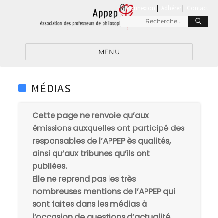
connexion
|
Adhérer
Contact
RE
Recherche
pour
:
MENU
MÉDIAS
Cette page ne renvoie qu’aux
émissions auxquelles ont participé des
responsables de l’APPEP ès qualités,
ainsi qu’aux tribunes qu’ils ont
publiées.
Elle ne reprend pas les très
nombreuses mentions de l’APPEP qui
sont faites dans les médias à
l’occasion de questions d’actualité.