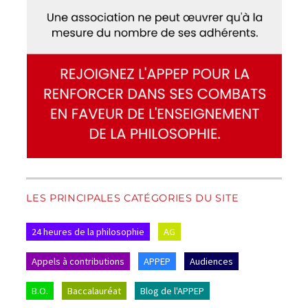
LES PRINCIPALES CATÉGORIES DU SITE
24 heures de la philosophie
AG
Appels à contributions
APPEP
Audiences
B.O.
Baccalauréat
Blog de l'APPEP