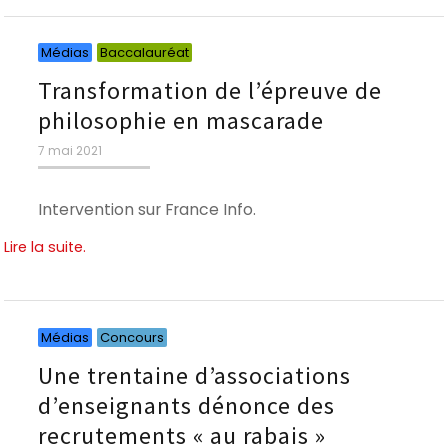
Catégories
Catégories
Médias
Baccalauréat
Transformation de l’épreuve de
philosophie en mascarade
Publié
7 mai 2021
le
Intervention sur France Info.
Lire la suite.
Catégories
Catégories
Médias
Concours
Une trentaine d’associations
d’enseignants dénonce des
recrutements « au rabais »