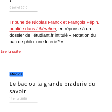
Publié
6 juillet 2010
le
Tribune de Nicolas Franck et François Pépin,
publiée dans
Libération
, en réponse à un
dossier de l’étudiant.fr intitulé « Notation du
bac de philo: une loterie? »
Lire la suite.
Catégories
Médias
Le bac ou la grande braderie du
savoir
Publié
14 mai 2010
le