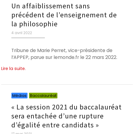
Un affaiblissement sans
précédent de l’enseignement de
la philosophie
Publié
4 avril 2022
le
Tribune de Marie Perret, vice-présidente de
l’APPEP, parue sur lemonde.fr le 22 mars 2022.
Lire la suite.
Catégories
Catégories
Médias
Baccalauréat
« La session 2021 du baccalauréat
sera entachée d’une rupture
d’égalité entre candidats »
Publié
17 mai 2021