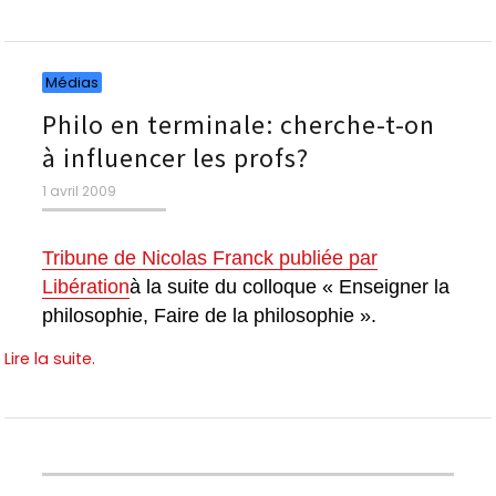
Catégories
Médias
Philo en terminale: cherche-t-on
à influencer les profs?
Publié
1 avril 2009
le
Tribune de Nicolas Franck publiée par
Libération
à la suite du colloque « Enseigner la
philosophie, Faire de la philosophie ».
Lire la suite.