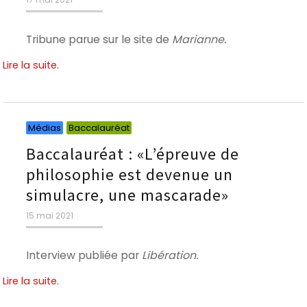
le
Tribune parue sur le site de
Marianne.
Lire la suite.
Catégories
Catégories
Médias
Baccalauréat
Baccalauréat : «L’épreuve de
philosophie est devenue un
simulacre, une mascarade»
Publié
15 mai 2021
le
Interview publiée par
Libération.
Lire la suite.