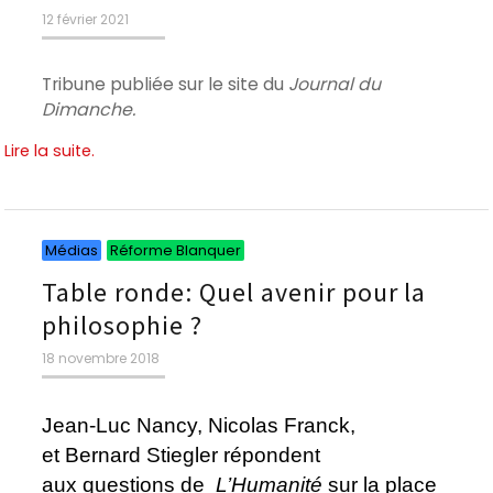
Publié
12 février 2021
le
Tribune publiée sur le site du
Journal du
Dimanche.
Lire la suite.
Catégories
Catégories
Médias
Réforme Blanquer
Table ronde: Quel avenir pour la
philosophie ?
Publié
18 novembre 2018
le
Jean-Luc Nancy
, Nicolas Franck,
et Bernard Stiegler répondent
aux questions de
L’Humanité
sur la place