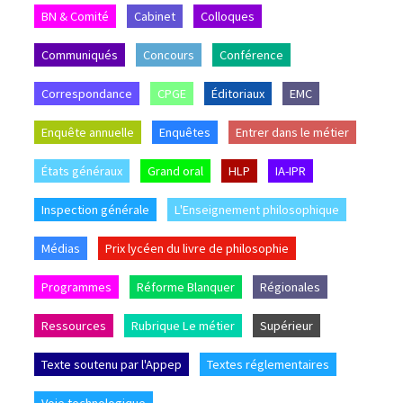
BN & Comité
Cabinet
Colloques
Communiqués
Concours
Conférence
Correspondance
CPGE
Éditoriaux
EMC
Enquête annuelle
Enquêtes
Entrer dans le métier
États généraux
Grand oral
HLP
IA-IPR
Inspection générale
L'Enseignement philosophique
Médias
Prix lycéen du livre de philosophie
Programmes
Réforme Blanquer
Régionales
Ressources
Rubrique Le métier
Supérieur
Texte soutenu par l'Appep
Textes réglementaires