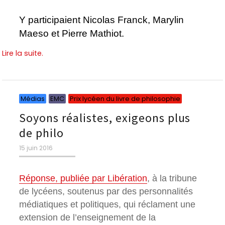
Y participaient Nicolas Franck, Marylin
Maeso et Pierre Mathiot.
Lire la suite.
Catégories
Catégories
Catégorie
Médias
EMC
Prix lycéen du livre de philosophie
Soyons réalistes, exigeons plus
de philo
Publié
15 juin 2016
le
Réponse, publiée par Libération
, à la tribune
de lycéens, soutenus par des personnalités
médiatiques et politiques, qui réclament une
extension de l’enseignement de la