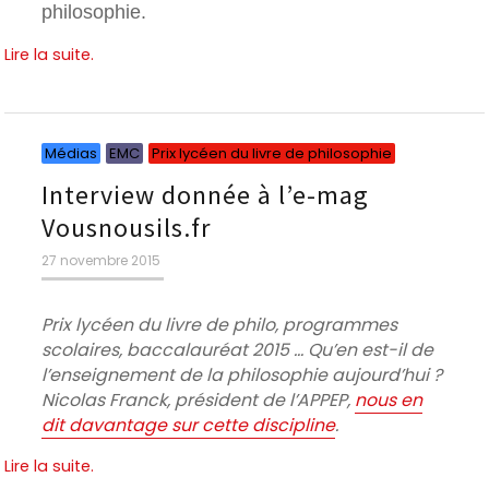
philosophie.
Lire la suite.
Catégories
Catégories
Catégorie
Médias
EMC
Prix lycéen du livre de philosophie
Interview donnée à l’e-mag
Vousnousils.fr
Publié
27 novembre 2015
le
Prix lycéen du livre de philo, programmes
scolaires, baccalauréat 2015 … Qu’en est-il de
l’enseignement de la philosophie aujourd’hui ?
Nicolas Franck, président de l’APPEP,
nous en
dit davantage sur cette discipline
.
Lire la suite.