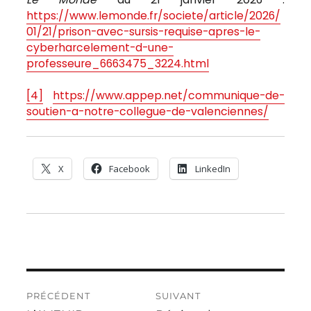
https://www.lemonde.fr/societe/article/2026/
01/21/prison-avec-sursis-requise-apres-le-
cyberharcelement-d-une-
professeure_6663475_3224.html
[4]
https://www.appep.net/communique-de-
soutien-a-notre-collegue-de-valenciennes/
X
Facebook
LinkedIn
Navigation
PRÉCÉDENT
SUIVANT
de