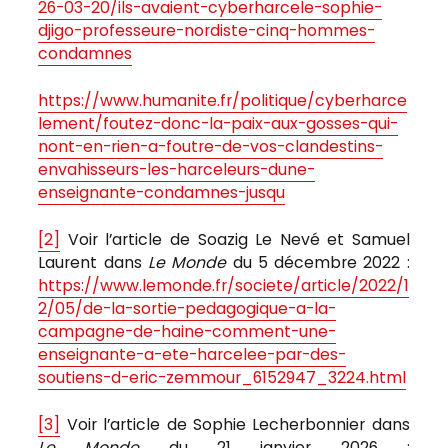
26-03-20/ils-avaient-cyberharcele-sophie-
djigo-professeure-nordiste-cinq-hommes-
condamnes
https://www.humanite.fr/politique/cyberharce
lement/foutez-donc-la-paix-aux-gosses-qui-
nont-en-rien-a-foutre-de-vos-clandestins-
envahisseurs-les-harceleurs-dune-
enseignante-condamnes-jusqu
[2]
Voir l’article de Soazig Le Nevé et Samuel
Laurent dans
Le Monde
du 5 décembre 2022 :
https://www.lemonde.fr/societe/article/2022/1
2/05/de-la-sortie-pedagogique-a-la-
campagne-de-haine-comment-une-
enseignante-a-ete-harcelee-par-des-
soutiens-d-eric-zemmour_6152947_3224.html
[3]
Voir l’article de Sophie Lecherbonnier dans
Le Monde
du 21 janvier 2026 :