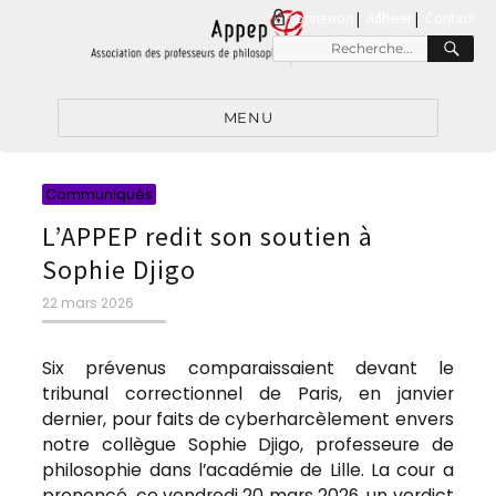
connexion
|
Adhérer
Contact
RE
Recherche
pour
:
MENU
Catégories
Communiqués
L’APPEP redit son soutien à
Sophie Djigo
Publié
22 mars 2026
le
Six prévenus comparaissaient devant le
tribunal correctionnel de Paris, en janvier
dernier, pour faits de cyberharcèlement envers
notre collègue Sophie Djigo, professeure de
philosophie dans l’académie de Lille. La cour a
prononcé, ce vendredi 20 mars 2026, un verdict