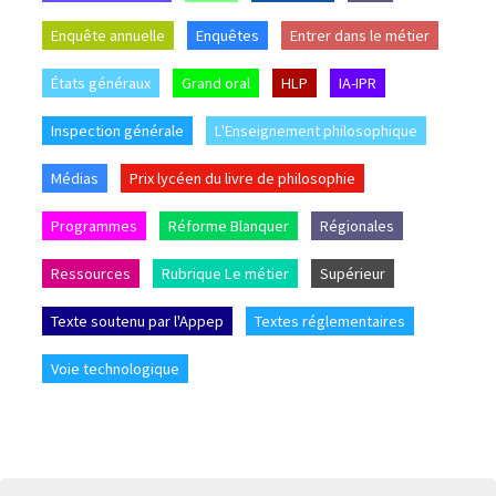
Enquête annuelle
Enquêtes
Entrer dans le métier
États généraux
Grand oral
HLP
IA-IPR
Inspection générale
L'Enseignement philosophique
Médias
Prix lycéen du livre de philosophie
Programmes
Réforme Blanquer
Régionales
Ressources
Rubrique Le métier
Supérieur
Texte soutenu par l'Appep
Textes réglementaires
Voie technologique