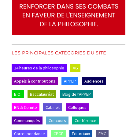
LES PRINCIPALES CATÉGORIES DU SITE
24 heures de la philosophie
AG
Appels à contributions
APPEP
Audiences
B.O.
Baccalauréat
Blog de l'APPEP
BN & Comité
Cabinet
Colloques
Communiqués
Concours
Conférence
Correspondance
CPGE
Éditoriaux
EMC