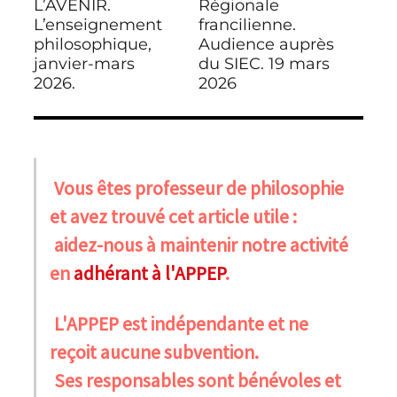
L’AVENIR.
Régionale
Publication
Publication
l’article
précédente :
L’enseignement
suivante :
francilienne.
philosophique,
Audience auprès
janvier-mars
du SIEC. 19 mars
2026.
2026
Vous êtes professeur de philosophie
et avez trouvé cet article utile :
aidez-nous à maintenir notre activité
en
adhérant à l'APPEP
.
L'APPEP est indépendante et ne
reçoit aucune subvention.
Ses responsables sont bénévoles et