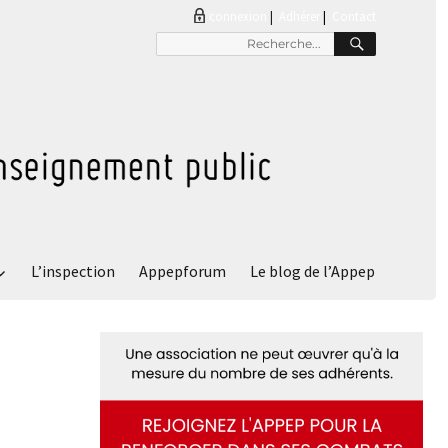
connexion
|
Adhérer
Contact
RECHER
Recherche
pour
:
L’inspection
Appepforum
Le blog de l’Appep