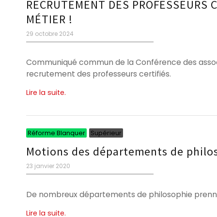
RECRUTEMENT DES PROFESSEURS CE
MÉTIER !
Publié
29 octobre 2024
le
Communiqué commun de la Conférence des associat
recrutement des professeurs certifiés.
Lire la suite.
Catégories
Catégories
Réforme Blanquer
Supérieur
Motions des départements de philos
Publié
23 janvier 2020
le
De nombreux départements de philosophie prennen
Lire la suite.