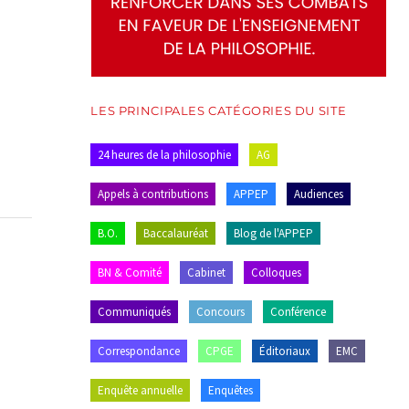
LES PRINCIPALES CATÉGORIES DU SITE
24 heures de la philosophie
AG
Appels à contributions
APPEP
Audiences
B.O.
Baccalauréat
Blog de l'APPEP
BN & Comité
Cabinet
Colloques
Communiqués
Concours
Conférence
Correspondance
CPGE
Éditoriaux
EMC
Enquête annuelle
Enquêtes