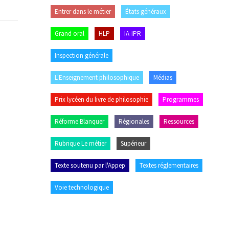
Entrer dans le métier
États généraux
Grand oral
HLP
IA-IPR
Inspection générale
L'Enseignement philosophique
Médias
Prix lycéen du livre de philosophie
Programmes
Réforme Blanquer
Régionales
Ressources
Rubrique Le métier
Supérieur
Texte soutenu par l'Appep
Textes réglementaires
Voie technologique