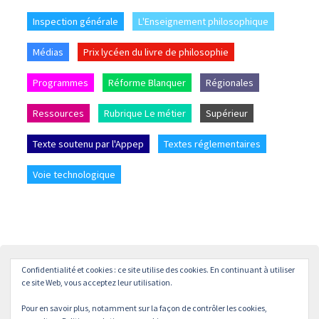
Inspection générale
L'Enseignement philosophique
Médias
Prix lycéen du livre de philosophie
Programmes
Réforme Blanquer
Régionales
Ressources
Rubrique Le métier
Supérieur
Texte soutenu par l'Appep
Textes réglementaires
Voie technologique
Confidentialité et cookies : ce site utilise des cookies. En continuant à utiliser
Accueil
L’APPEP
Adhésion
La revue « L’enseignement
ce site Web, vous acceptez leur utilisation.
Philosophique »
Pour en savoir plus, notamment sur la façon de contrôler les cookies,