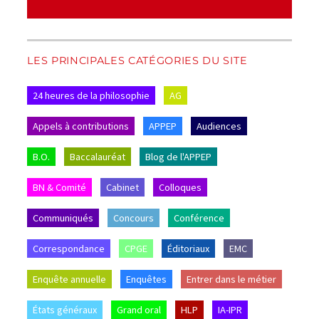
LES PRINCIPALES CATÉGORIES DU SITE
24 heures de la philosophie
AG
Appels à contributions
APPEP
Audiences
B.O.
Baccalauréat
Blog de l'APPEP
BN & Comité
Cabinet
Colloques
Communiqués
Concours
Conférence
Correspondance
CPGE
Éditoriaux
EMC
Enquête annuelle
Enquêtes
Entrer dans le métier
États généraux
Grand oral
HLP
IA-IPR