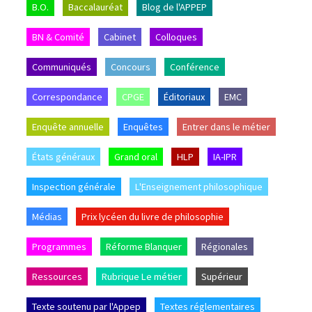
B.O.
Baccalauréat
Blog de l'APPEP
BN & Comité
Cabinet
Colloques
Communiqués
Concours
Conférence
Correspondance
CPGE
Éditoriaux
EMC
Enquête annuelle
Enquêtes
Entrer dans le métier
États généraux
Grand oral
HLP
IA-IPR
Inspection générale
L'Enseignement philosophique
Médias
Prix lycéen du livre de philosophie
Programmes
Réforme Blanquer
Régionales
Ressources
Rubrique Le métier
Supérieur
Texte soutenu par l'Appep
Textes réglementaires