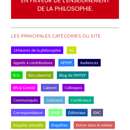
LES PRINCIPALES CATÉGORIES DU SITE
24 heures de la philosophie
AG
Appels à contributions
APPEP
Audiences
B.O.
Baccalauréat
Blog de l'APPEP
BN & Comité
Cabinet
Colloques
Communiqués
Concours
Conférence
Correspondance
CPGE
Éditoriaux
EMC
Enquête annuelle
Enquêtes
Entrer dans le métier