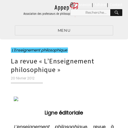
connexion
|
Adhérer
Contact
MENU
L'Enseignement philosophique
La revue « L’Enseignement
philosophique »
20 février 2012
Ligne
éditoriale
L’enseignement philosophique
, revue à