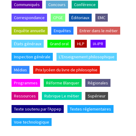
Communiqués
Concours
Conférence
Correspondance
CPGE
Éditoriaux
EMC
Enquête annuelle
Enquêtes
Entrer dans le métier
États généraux
Grand oral
HLP
IA-IPR
Inspection générale
L'Enseignement philosophique
Médias
Prix lycéen du livre de philosophie
Programmes
Réforme Blanquer
Régionales
Ressources
Rubrique Le métier
Supérieur
Texte soutenu par l'Appep
Textes réglementaires
Voie technologique