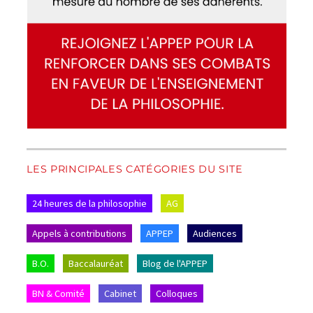
LES PRINCIPALES CATÉGORIES DU SITE
24 heures de la philosophie
AG
Appels à contributions
APPEP
Audiences
B.O.
Baccalauréat
Blog de l'APPEP
BN & Comité
Cabinet
Colloques