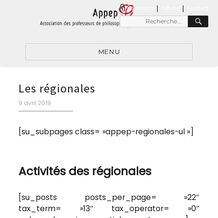
connexion
|
Adhérer
Contact
RE
Recherche
pour
:
MENU
Les régionales
Publié
9 avril 2019
le
[su_subpages class= »appep-regionales-ul »]
Activités des régionales
[su_posts posts_per_page= »22″
tax_term= »13″ tax_operator= »0″