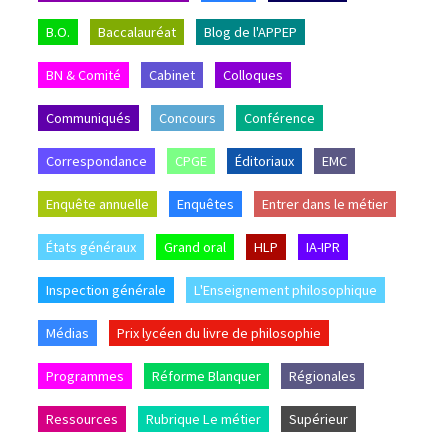
B.O.
Baccalauréat
Blog de l'APPEP
BN & Comité
Cabinet
Colloques
Communiqués
Concours
Conférence
Correspondance
CPGE
Éditoriaux
EMC
Enquête annuelle
Enquêtes
Entrer dans le métier
États généraux
Grand oral
HLP
IA-IPR
Inspection générale
L'Enseignement philosophique
Médias
Prix lycéen du livre de philosophie
Programmes
Réforme Blanquer
Régionales
Ressources
Rubrique Le métier
Supérieur