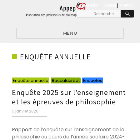
connexion
|
Adhérer
Contact
RE
Recherche
pour
:
MENU
ENQUÊTE ANNUELLE
Catégories
Catégories
Catégories
Enquête annuelle
Baccalauréat
Enquêtes
Enquête 2025 sur l’enseignement
et les épreuves de philosophie
Publié
5 janvier 2026
le
Rapport de l’enquête sur l’enseignement de la
philosophie au cours de l’année scolaire 2024-