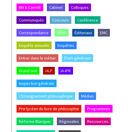
BN & Comité
Cabinet
Colloques
Communiqués
Concours
Conférence
Correspondance
CPGE
Éditoriaux
EMC
Enquête annuelle
Enquêtes
Entrer dans le métier
États généraux
Grand oral
HLP
IA-IPR
Inspection générale
L'Enseignement philosophique
Médias
Prix lycéen du livre de philosophie
Programmes
Réforme Blanquer
Régionales
Ressources