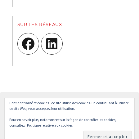
SUR LES RÉSEAUX
Confidentialité et cookies : ce site utilise des cookies. En continuant à utiliser
Accueil
L’APPEP
Adhésion
La revue « L’enseignement
ce site Web, vous acceptez leur utilisation.
Philosophique »
Pour en savoir plus, notamment sur la façon de contrôler les cookies,
© APPEP
Mentions légales
Politique de confidentialité
consultez :
Politique relative aux cookies
Crédits
Contact