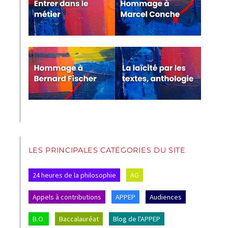
LES PRINCIPALES CATÉGORIES DU SITE
24 heures de la philosophie
AG
Appels à contributions
APPEP
Audiences
B.O.
Baccalauréat
Blog de l'APPEP