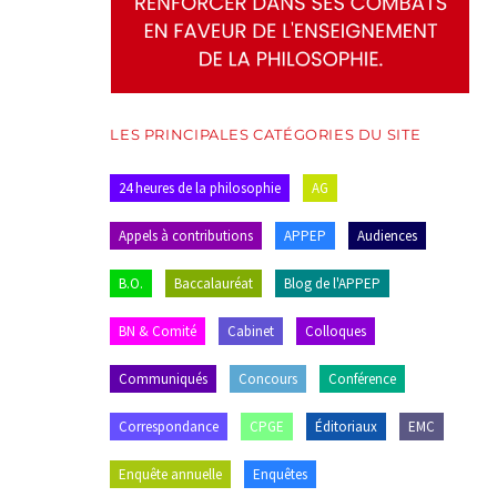
LES PRINCIPALES CATÉGORIES DU SITE
24 heures de la philosophie
AG
Appels à contributions
APPEP
Audiences
B.O.
Baccalauréat
Blog de l'APPEP
BN & Comité
Cabinet
Colloques
Communiqués
Concours
Conférence
Correspondance
CPGE
Éditoriaux
EMC
Enquête annuelle
Enquêtes