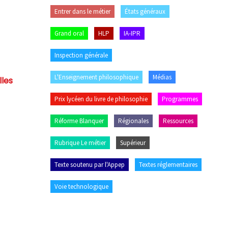
Entrer dans le métier
États généraux
Grand oral
HLP
IA-IPR
Inspection générale
L'Enseignement philosophique
Médias
lles
Prix lycéen du livre de philosophie
Programmes
Réforme Blanquer
Régionales
Ressources
Rubrique Le métier
Supérieur
Texte soutenu par l'Appep
Textes réglementaires
Voie technologique