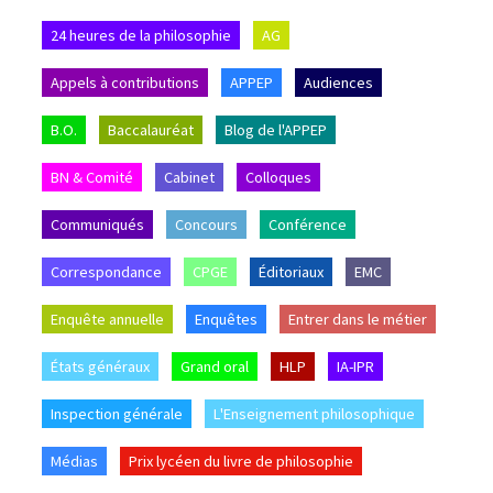
24 heures de la philosophie
AG
Appels à contributions
APPEP
Audiences
B.O.
Baccalauréat
Blog de l'APPEP
BN & Comité
Cabinet
Colloques
Communiqués
Concours
Conférence
Correspondance
CPGE
Éditoriaux
EMC
Enquête annuelle
Enquêtes
Entrer dans le métier
États généraux
Grand oral
HLP
IA-IPR
Inspection générale
L'Enseignement philosophique
Médias
Prix lycéen du livre de philosophie