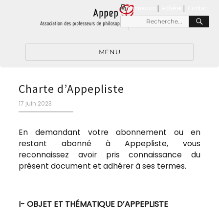
connexion
|
Adhérer
Contact
RE
Recherche
pour
:
MENU
Charte d’Appepliste
Publié
17 juin 2023
le
En demandant votre abonnement ou en
restant abonné à Appepliste, vous
reconnaissez avoir pris connaissance du
présent document et adhérer à ses termes.
I- OBJET ET THÉMATIQUE D’APPEPLISTE