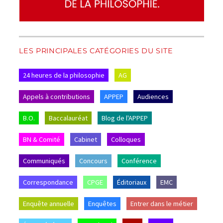
LES PRINCIPALES CATÉGORIES DU SITE
24 heures de la philosophie
AG
Appels à contributions
APPEP
Audiences
B.O.
Baccalauréat
Blog de l'APPEP
BN & Comité
Cabinet
Colloques
Communiqués
Concours
Conférence
Correspondance
CPGE
Éditoriaux
EMC
Enquête annuelle
Enquêtes
Entrer dans le métier