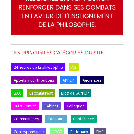
LES PRINCIPALES CATÉGORIES DU SITE
24 heures de la philosophie
AG
Appels à contributions
APPEP
Audiences
B.O.
Baccalauréat
Blog de l'APPEP
BN & Comité
Cabinet
Colloques
Communiqués
Concours
Conférence
Correspondance
CPGE
Éditoriaux
EMC