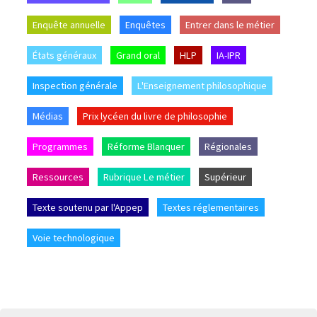
Enquête annuelle
Enquêtes
Entrer dans le métier
États généraux
Grand oral
HLP
IA-IPR
Inspection générale
L'Enseignement philosophique
Médias
Prix lycéen du livre de philosophie
Programmes
Réforme Blanquer
Régionales
Ressources
Rubrique Le métier
Supérieur
Texte soutenu par l'Appep
Textes réglementaires
Voie technologique