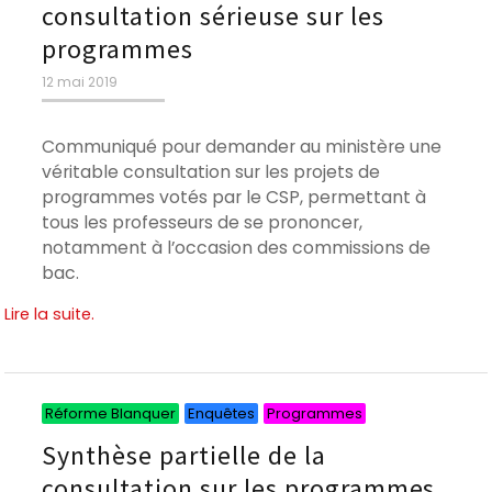
consultation sérieuse sur les
programmes
Publié
12 mai 2019
le
Communiqué pour demander au ministère une
véritable consultation sur les projets de
programmes votés par le CSP, permettant à
tous les professeurs de se prononcer,
notamment à l’occasion des commissions de
bac.
Lire la suite.
Catégories
Catégories
Catégories
Réforme Blanquer
Enquêtes
Programmes
Synthèse partielle de la
consultation sur les programmes