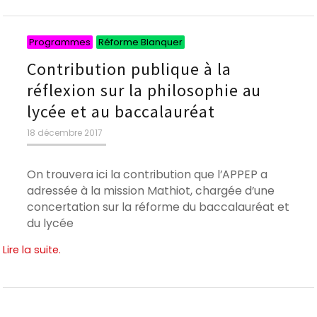
Catégories
Catégories
Programmes
Réforme Blanquer
Contribution publique à la
réflexion sur la philosophie au
lycée et au baccalauréat
Publié
18 décembre 2017
le
On trouvera ici la contribution que l’APPEP a
adressée à la mission Mathiot, chargée d’une
concertation sur la réforme du baccalauréat et
du lycée
Lire la suite.