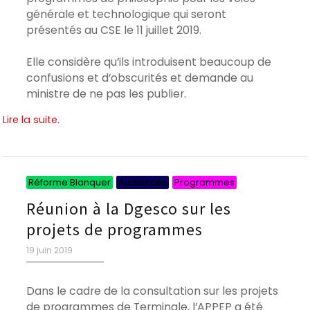
générale et technologique qui seront
présentés au CSE le 11 juillet 2019.
Elle considère qu’ils introduisent beaucoup de
confusions et d’obscurités et demande au
ministre de ne pas les publier.
Lire la suite.
Catégories
Catégories
Catégories
Réforme Blanquer
Audiences
Programmes
Réunion à la Dgesco sur les
projets de programmes
Publié
19 juin 2019
le
Dans le cadre de la consultation sur les projets
de programmes de Terminale, l’APPEP a été