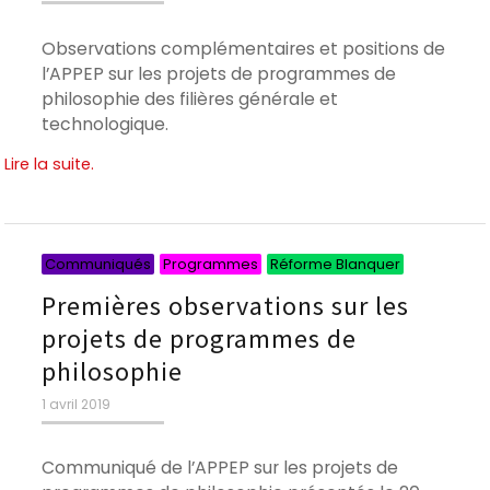
le
Observations complémentaires et positions de
l’APPEP sur les projets de programmes de
philosophie des filières générale et
technologique.
Lire la suite.
Catégories
Catégorie
Catégori
Communiqués
Programmes
Réforme Blanquer
Premières observations sur les
projets de programmes de
philosophie
Publié
1 avril 2019
le
Communiqué de l’APPEP sur les projets de