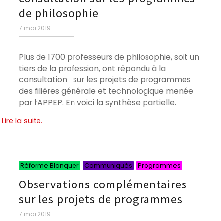
de philosophie
Publié
7 mai 2019
le
Plus de 1700 professeurs de philosophie, soit un
tiers de la profession, ont répondu à la
consultation sur les projets de programmes
des filières générale et technologique menée
par l’APPEP. En voici la synthèse partielle.
Lire la suite.
Catégories
Catégorie
Catégori
Réforme Blanquer
Communiqués
Programmes
Observations complémentaires
sur les projets de programmes
Publié
7 mai 2019