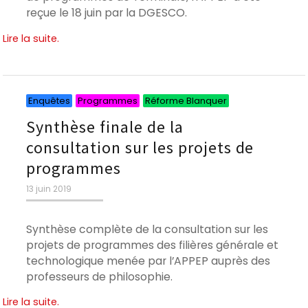
reçue le 18 juin par la DGESCO.
Lire la suite.
Catégories
Catégories
Catégories
Enquêtes
Programmes
Réforme Blanquer
Synthèse finale de la
consultation sur les projets de
programmes
Publié
13 juin 2019
le
Synthèse complète de la consultation sur les
projets de programmes des filières générale et
technologique menée par l’APPEP auprès des
professeurs de philosophie.
Lire la suite.