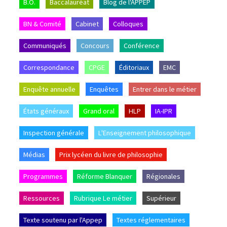
B.O.
Baccalauréat
Blog de l'APPEP
BN & Comité
Cabinet
Colloques
Communiqués
Concours
Conférence
Correspondance
CPGE
Éditoriaux
EMC
Enquête annuelle
Enquêtes
Entrer dans le métier
États généraux
Grand oral
HLP
IA-IPR
Inspection générale
L'Enseignement philosophique
Médias
Prix lycéen du livre de philosophie
Programmes
Réforme Blanquer
Régionales
Ressources
Rubrique Le métier
Supérieur
Texte soutenu par l'Appep
Textes réglementaires