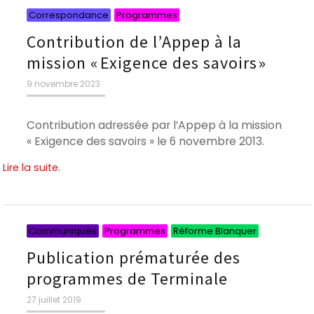
Catégories
Catégories
Correspondance
Programmes
Contribution de l’Appep à la
mission « Exigence des savoirs »
Publié
9 novembre 2023
le
Contribution adressée par l’Appep à la mission
« Exigence des savoirs » le 6 novembre 2013.
Lire la suite.
Catégories
Catégorie
Catégori
Communiqués
Programmes
Réforme Blanquer
Publication prématurée des
programmes de Terminale
Publié
27 juillet 2019
le