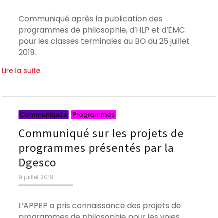
Communiqué après la publication des
programmes de philosophie, d’HLP et d’EMC
pour les classes terminales au BO du 25 juillet
2019.
Lire la suite.
Catégories
Catégories
Communiqués
Programmes
Communiqué sur les projets de
programmes présentés par la
Dgesco
Publié
9 juillet 2019
le
L’APPEP a pris connaissance des projets de
programmes de philosophie pour les voies