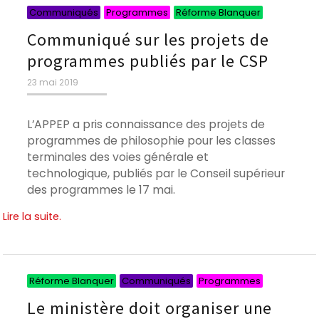
Catégories
Catégorie
Catégori
Communiqués
Programmes
Réforme Blanquer
Communiqué sur les projets de
programmes publiés par le CSP
Publié
23 mai 2019
le
L’APPEP a pris connaissance des projets de
programmes de philosophie pour les classes
terminales des voies générale et
technologique, publiés par le Conseil supérieur
des programmes le 17 mai.
Lire la suite.
Catégories
Catégorie
Catégori
Réforme Blanquer
Communiqués
Programmes
Le ministère doit organiser une