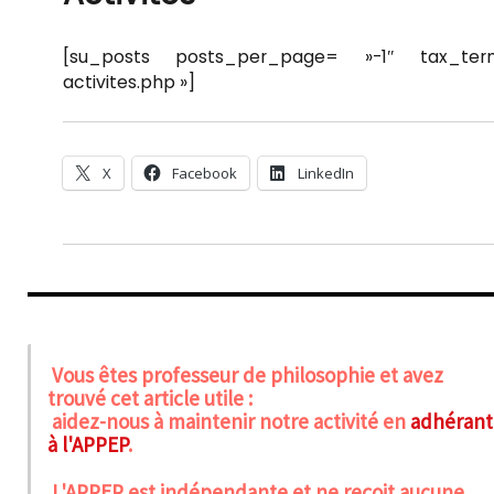
[su_posts posts_per_page= »-1″ tax_term
activites.php »]
X
Facebook
LinkedIn
Vous êtes professeur de philosophie et avez
trouvé cet article utile :
aidez-nous à maintenir notre activité en
adhérant
à l'APPEP
.
L'APPEP est indépendante et ne reçoit aucune