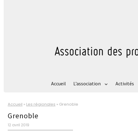
Accueil
L’association
Activités
Accueil
»
Les régionales
»
Grenoble
Grenoble
Publié
12 avril 2019
le