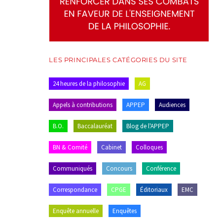
LES PRINCIPALES CATÉGORIES DU SITE
24 heures de la philosophie
AG
Appels à contributions
APPEP
Audiences
B.O.
Baccalauréat
Blog de l'APPEP
BN & Comité
Cabinet
Colloques
Communiqués
Concours
Conférence
Correspondance
CPGE
Éditoriaux
EMC
Enquête annuelle
Enquêtes