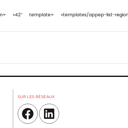
= »42″ template= »templates/appep-list-region
SUR LES RÉSEAUX
Facebook
LinkedIn