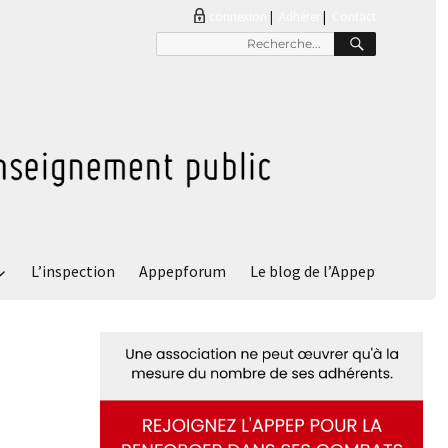
connexion
|
Adhérer
Contact
RECHER
Recherche
pour
:
L’inspection
Appepforum
Le blog de l’Appep