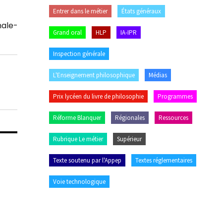
Entrer dans le métier
États généraux
ale-
Grand oral
HLP
IA-IPR
Inspection générale
L'Enseignement philosophique
Médias
Prix lycéen du livre de philosophie
Programmes
Réforme Blanquer
Régionales
Ressources
Rubrique Le métier
Supérieur
Texte soutenu par l'Appep
Textes réglementaires
Voie technologique