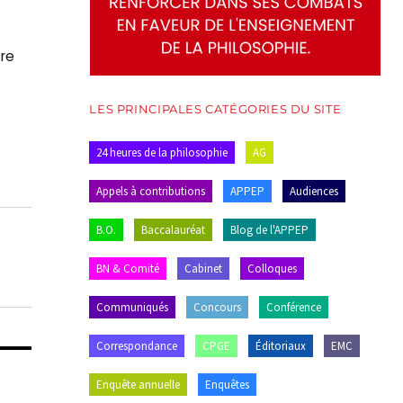
tre
LES PRINCIPALES CATÉGORIES DU SITE
24 heures de la philosophie
AG
Appels à contributions
APPEP
Audiences
B.O.
Baccalauréat
Blog de l'APPEP
BN & Comité
Cabinet
Colloques
Communiqués
Concours
Conférence
Correspondance
CPGE
Éditoriaux
EMC
Enquête annuelle
Enquêtes