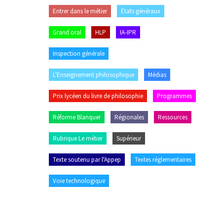
Entrer dans le métier
États généraux
Grand oral
HLP
IA-IPR
Inspection générale
L'Enseignement philosophique
Médias
Prix lycéen du livre de philosophie
Programmes
Réforme Blanquer
Régionales
Ressources
Rubrique Le métier
Supérieur
Texte soutenu par l'Appep
Textes réglementaires
Voie technologique