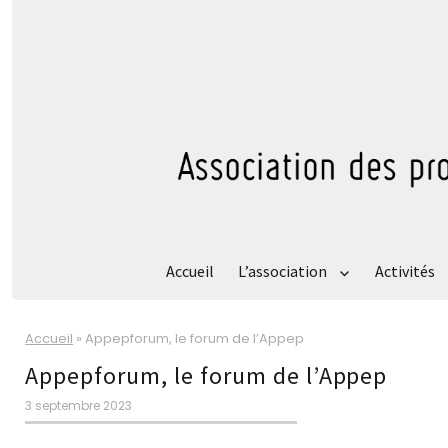
Accueil
L’association
Activités
Accueil
»
Appepforum, le forum de l’Appep
Appepforum, le forum de l’Appep
Publié
3 septembre 2023
le