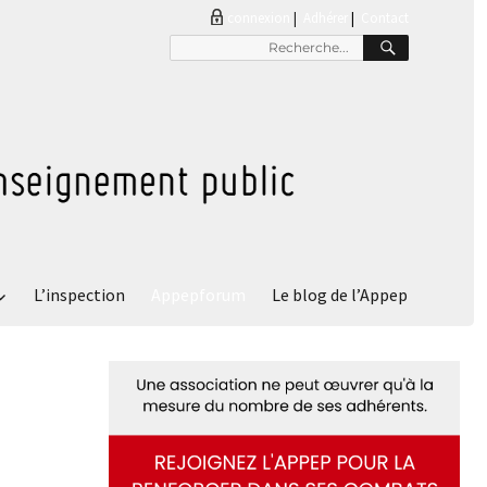
connexion
|
Adhérer
Contact
RECHER
Recherche
pour
:
L’inspection
Appepforum
Le blog de l’Appep