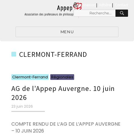
connexion
|
Adhérer
Contact
RE
Recherche
pour
:
MENU
CLERMONT-FERRAND
Catégories
Catégories
Clermont-Ferrand
Régionales
AG de l’Appep Auvergne. 10 juin
2026
Publié
23 juin 2026
le
COMPTE RENDU DE L’AG DE L’APPEP AUVERGNE
– 10 JUIN 2026