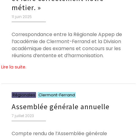
métier. »
Publié
11 juin 2025
le
Correspondance entre la Régionale Appep de
l’académie de Clermont-Ferrand et la Division
académique des examens et concours sur les
réunions d’entente et d’harmonisation.
Lire la suite.
Catégories
Catégories
Régionales
Clermont-Ferrand
Assemblée générale annuelle
Publié
7 juillet 2023
le
Compte rendu de l’Assemblée générale