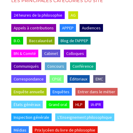
LES PRINCIPALES CATÉGORIES DU SITE
24 heures de la philosophie
AG
Appels à contributions
APPEP
Audiences
B.O.
Baccalauréat
Blog de l'APPEP
BN & Comité
Cabinet
Colloques
Communiqués
Concours
Conférence
Correspondance
CPGE
Éditoriaux
EMC
Enquête annuelle
Enquêtes
Entrer dans le métier
États généraux
Grand oral
HLP
IA-IPR
Inspection générale
L'Enseignement philosophique
Médias
Prix lycéen du livre de philosophie