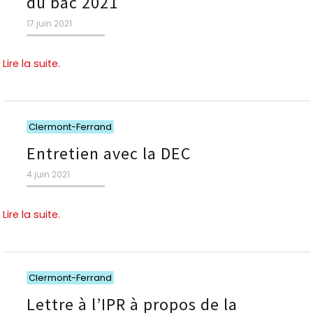
du bac 2021
Publié
17 juin 2021
le
Lire la suite.
Catégories
Clermont-Ferrand
Entretien avec la DEC
Publié
4 juin 2021
le
Lire la suite.
Catégories
Clermont-Ferrand
Lettre à l’IPR à propos de la