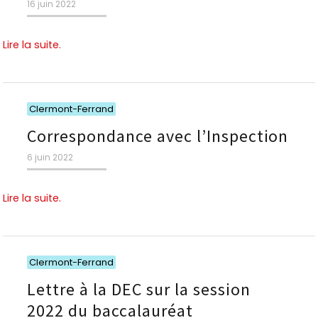
Publié
16 juin 2022
le
Lire la suite.
Catégories
Clermont-Ferrand
Correspondance avec l’Inspection
Publié
6 juin 2022
le
Lire la suite.
Catégories
Clermont-Ferrand
Lettre à la DEC sur la session
2022 du baccalauréat