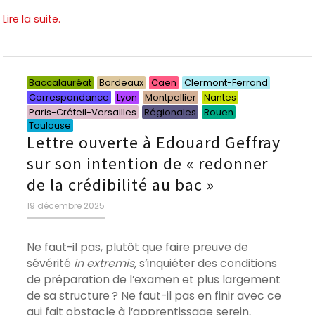
Lire la suite.
Catégori
Catégor
Catégo
Catégo
Catég
Baccalauréat
Bordeaux
Caen
Clermont-Ferrand
Catégories
Catégories
Catégories
Catégories
Catégories
Catégories
Catégories
Correspondance
Lyon
Montpellier
Nantes
Paris-Créteil-Versailles
Régionales
Rouen
Toulouse
Lettre ouverte à Edouard Geffray
sur son intention de « redonner
de la crédibilité au bac »
Publié
19 décembre 2025
le
Ne faut-il pas, plutôt que faire preuve de
sévérité
in extremis,
s’inquiéter des conditions
de préparation de l’examen et plus largement
de sa structure ? Ne faut-il pas en finir avec ce
qui fait obstacle à l’apprentissage serein,