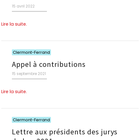
Publié
15 avril 2022
le
Lire la suite.
Catégories
Clermont-Ferrand
Appel à contributions
Publié
15 septembre 2021
le
Lire la suite.
Catégories
Clermont-Ferrand
Lettre aux présidents des jurys