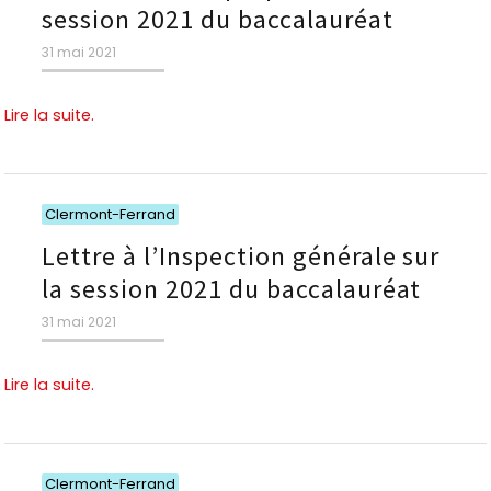
session 2021 du baccalauréat
Publié
31 mai 2021
le
Lire la suite.
Catégories
Clermont-Ferrand
Lettre à l’Inspection générale sur
la session 2021 du baccalauréat
Publié
31 mai 2021
le
Lire la suite.
Catégories
Clermont-Ferrand