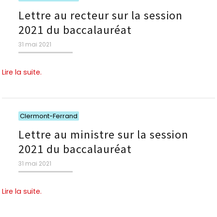
Lettre au recteur sur la session
2021 du baccalauréat
Publié
31 mai 2021
le
Lire la suite.
Catégories
Clermont-Ferrand
Lettre au ministre sur la session
2021 du baccalauréat
Publié
31 mai 2021
le
Lire la suite.