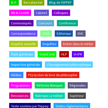
B.O.
Baccalauréat
Blog de l'APPEP
BN & Comité
Cabinet
Colloques
Communiqués
Concours
Conférence
Correspondance
CPGE
Éditoriaux
EMC
Enquête annuelle
Enquêtes
Entrer dans le métier
États généraux
Grand oral
HLP
IA-IPR
Inspection générale
L'Enseignement philosophique
Médias
Prix lycéen du livre de philosophie
Programmes
Réforme Blanquer
Régionales
Ressources
Rubrique Le métier
Supérieur
Texte soutenu par l'Appep
Textes réglementaires