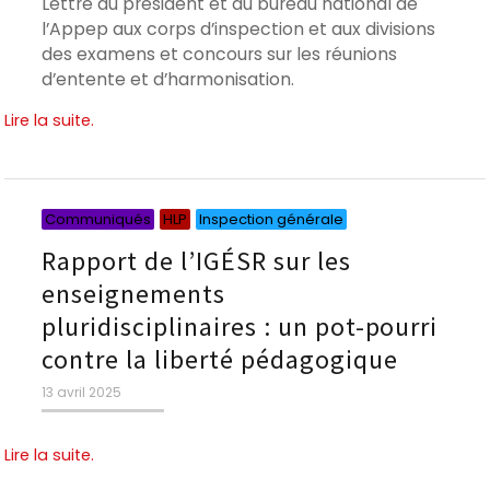
Lettre du président et du bureau national de
l’Appep aux corps d’inspection et aux divisions
des examens et concours sur les réunions
d’entente et d’harmonisation.
Lire la suite.
Catégories
Catégories
Catégories
Communiqués
HLP
Inspection générale
Rapport de l’IGÉSR sur les
enseignements
pluridisciplinaires : un pot-pourri
contre la liberté pédagogique
Publié
13 avril 2025
le
Lire la suite.