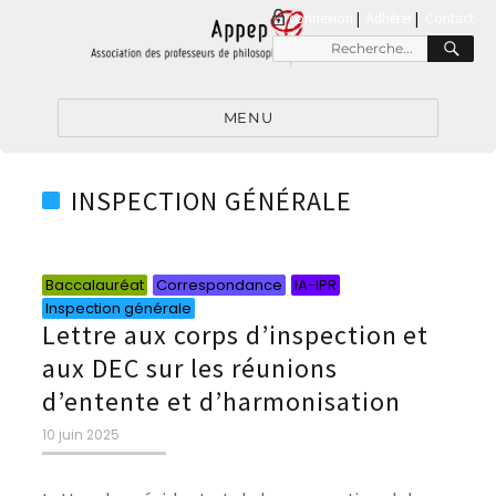
connexion
|
Adhérer
Contact
RE
Recherche
pour
:
MENU
INSPECTION GÉNÉRALE
Catégories
Catégories
Catégories
Catégories
Baccalauréat
Correspondance
IA-IPR
Inspection générale
Lettre aux corps d’inspection et
aux DEC sur les réunions
d’entente et d’harmonisation
Publié
10 juin 2025
le