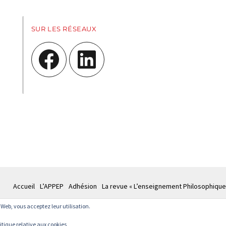
SUR LES RÉSEAUX
Facebook
LinkedIn
Accueil
L’APPEP
Adhésion
La revue « L’enseignement Philosophique
te Web, vous acceptez leur utilisation.
© APPEP
Mentions légales
Politique de confidentialité
Crédits
Cont
itique relative aux cookies