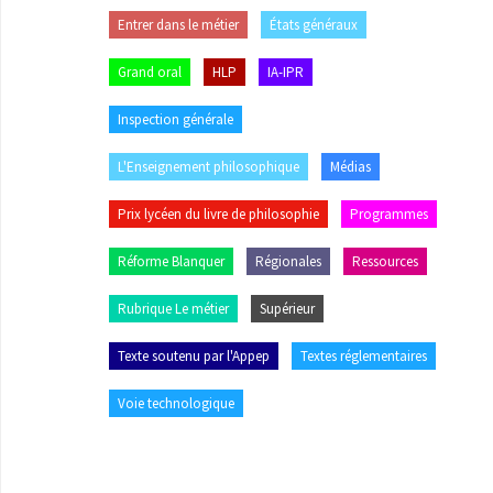
Entrer dans le métier
États généraux
Grand oral
HLP
IA-IPR
Inspection générale
L'Enseignement philosophique
Médias
Prix lycéen du livre de philosophie
Programmes
Réforme Blanquer
Régionales
Ressources
Rubrique Le métier
Supérieur
Texte soutenu par l'Appep
Textes réglementaires
Voie technologique