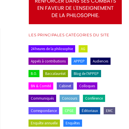
LES PRINCIPALES CATÉGORIES DU SITE
24 heures de la philosophie
AG
Appels à contributions
APPEP
Audiences
B.O.
Baccalauréat
Blog de l'APPEP
BN & Comité
Cabinet
Colloques
Communiqués
Concours
Conférence
Correspondance
CPGE
Éditoriaux
EMC
Enquête annuelle
Enquêtes