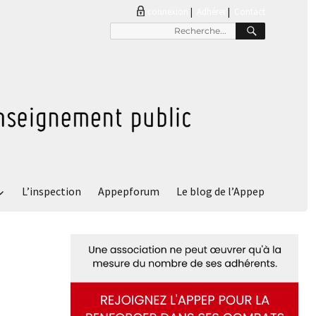
connexion
|
Adhérer
Contact
RECHER
Recherche
pour
:
L’inspection
Appepforum
Le blog de l’Appep