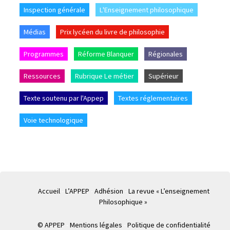
Inspection générale
L'Enseignement philosophique
Médias
Prix lycéen du livre de philosophie
Programmes
Réforme Blanquer
Régionales
Ressources
Rubrique Le métier
Supérieur
Texte soutenu par l'Appep
Textes réglementaires
Voie technologique
Accueil
L’APPEP
Adhésion
La revue « L’enseignement
Philosophique »
© APPEP
Mentions légales
Politique de confidentialité