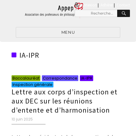
connexion
|
Adhérer
Contact
RE
Recherche
pour
:
MENU
IA-IPR
Catégories
Catégories
Catégories
Catégories
Baccalauréat
Correspondance
IA-IPR
Inspection générale
Lettre aux corps d’inspection et
aux DEC sur les réunions
d’entente et d’harmonisation
Publié
10 juin 2025
le