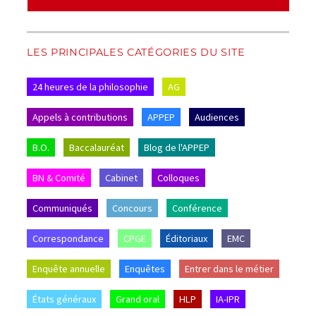
LES PRINCIPALES CATÉGORIES DU SITE
24 heures de la philosophie
AG
Appels à contributions
APPEP
Audiences
B.O.
Baccalauréat
Blog de l'APPEP
BN & Comité
Cabinet
Colloques
Communiqués
Concours
Conférence
Correspondance
CPGE
Éditoriaux
EMC
Enquête annuelle
Enquêtes
Entrer dans le métier
États généraux
Grand oral
HLP
IA-IPR