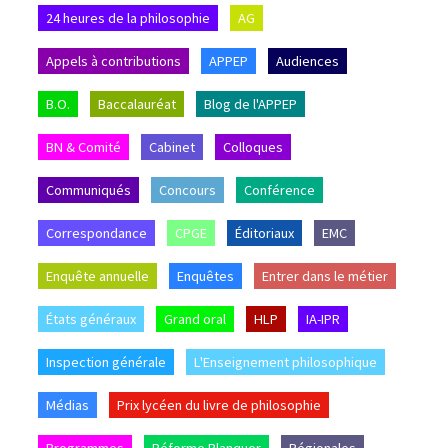
24 heures de la philosophie
AG
Appels à contributions
APPEP
Audiences
B.O.
Baccalauréat
Blog de l'APPEP
BN & Comité
Cabinet
Colloques
Communiqués
Concours
Conférence
Correspondance
CPGE
Éditoriaux
EMC
Enquête annuelle
Enquêtes
Entrer dans le métier
États généraux
Grand oral
HLP
IA-IPR
Inspection générale
L'Enseignement philosophique
Médias
Prix lycéen du livre de philosophie