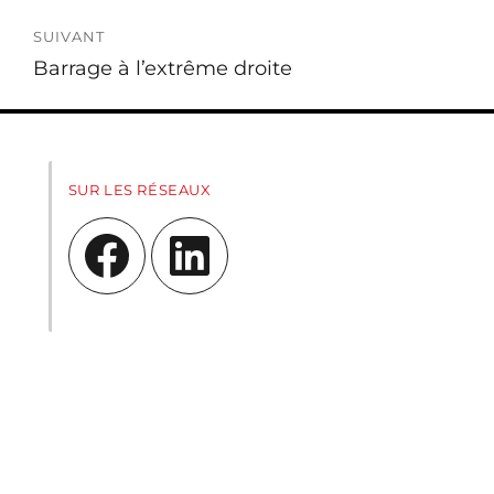
SUIVANT
Publication
Barrage à l’extrême droite
suivante :
SUR LES RÉSEAUX
Facebook
LinkedIn