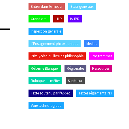
Entrer dans le métier
États généraux
Grand oral
HLP
IA-IPR
Inspection générale
L'Enseignement philosophique
Médias
Prix lycéen du livre de philosophie
Programmes
Réforme Blanquer
Régionales
Ressources
Rubrique Le métier
Supérieur
Texte soutenu par l'Appep
Textes réglementaires
Voie technologique