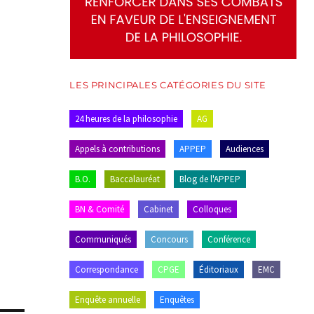
LES PRINCIPALES CATÉGORIES DU SITE
24 heures de la philosophie
AG
Appels à contributions
APPEP
Audiences
B.O.
Baccalauréat
Blog de l'APPEP
BN & Comité
Cabinet
Colloques
Communiqués
Concours
Conférence
Correspondance
CPGE
Éditoriaux
EMC
Enquête annuelle
Enquêtes