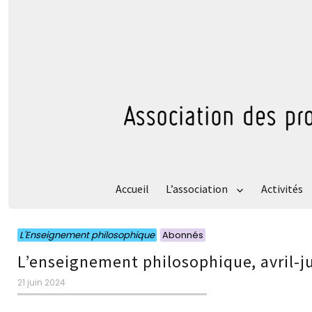
Accueil
L’association
Activités
Catégories
Catégories
L'Enseignement philosophique
Abonnés
L’enseignement philosophique, avril-j
Publié
21 juin 2024
le