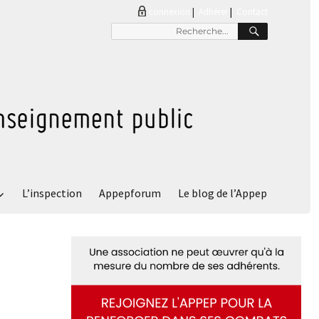
connexion
|
Adhérer
Contact
RECHER
Recherche
pour
:
L’inspection
Appepforum
Le blog de l’Appep