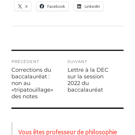
X
Facebook
LinkedIn
Navigation
PRÉCÉDENT
SUIVANT
de
Corrections du
Lettre à la DEC
Publication
Publication
l’article
précédente :
baccalauréat :
suivante :
sur la session
non au
2022 du
«tripatouillage»
baccalauréat
des notes
Vous êtes professeur de philosophie