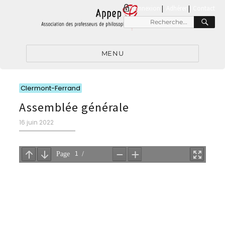
connexion
|
Adhérer
Contact
RE
Recherche
pour
:
MENU
Catégories
Clermont-Ferrand
Assemblée générale
Publié
16 juin 2022
le