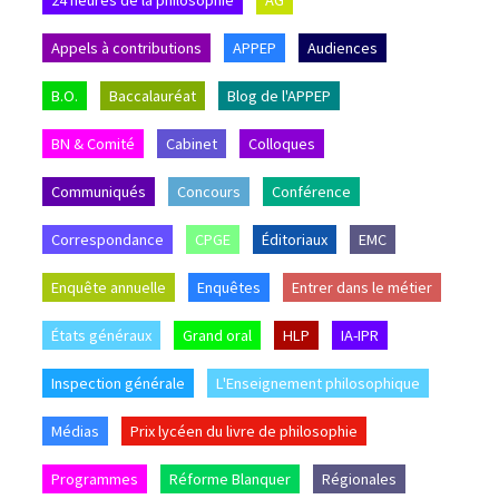
Appels à contributions
APPEP
Audiences
B.O.
Baccalauréat
Blog de l'APPEP
BN & Comité
Cabinet
Colloques
Communiqués
Concours
Conférence
Correspondance
CPGE
Éditoriaux
EMC
Enquête annuelle
Enquêtes
Entrer dans le métier
États généraux
Grand oral
HLP
IA-IPR
Inspection générale
L'Enseignement philosophique
Médias
Prix lycéen du livre de philosophie
Programmes
Réforme Blanquer
Régionales