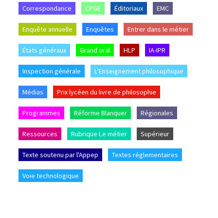
Correspondance
CPGE
Éditoriaux
EMC
Enquête annuelle
Enquêtes
Entrer dans le métier
États généraux
Grand oral
HLP
IA-IPR
Inspection générale
L'Enseignement philosophique
Médias
Prix lycéen du livre de philosophie
Programmes
Réforme Blanquer
Régionales
Ressources
Rubrique Le métier
Supérieur
Texte soutenu par l'Appep
Textes réglementaires
Voie technologique