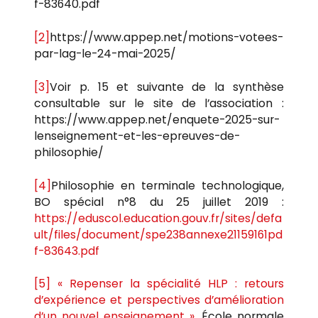
f-83640.pdf
[2]
https://www.appep.net/motions-votees-
par-lag-le-24-mai-2025/
[3]
Voir p. 15 et suivante de la synthèse
consultable sur le site de l’association :
https://www.appep.net/enquete-2025-sur-
lenseignement-et-les-epreuves-de-
philosophie/
[4]
Philosophie en terminale technologique,
BO spécial n°8 du 25 juillet 2019 :
https://eduscol.education.gouv.fr/sites/defa
ult/files/document/spe238annexe21159161pd
f-83643.pdf
[5]
« Repenser la spécialité HLP : retours
d’expérience et perspectives d’amélioration
d’un nouvel enseignement »
, École normale