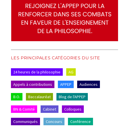
LES PRINCIPALES CATÉGORIES DU SITE
24 heures de la philosophie
AG
Appels à contributions
APPEP
Audiences
B.O.
Baccalauréat
Blog de l'APPEP
BN & Comité
Cabinet
Colloques
Communiqués
Concours
Conférence