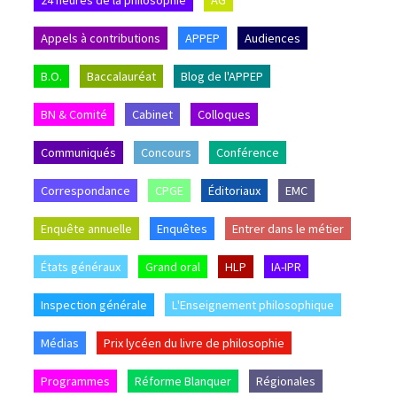
Appels à contributions
APPEP
Audiences
B.O.
Baccalauréat
Blog de l'APPEP
BN & Comité
Cabinet
Colloques
Communiqués
Concours
Conférence
Correspondance
CPGE
Éditoriaux
EMC
Enquête annuelle
Enquêtes
Entrer dans le métier
États généraux
Grand oral
HLP
IA-IPR
Inspection générale
L'Enseignement philosophique
Médias
Prix lycéen du livre de philosophie
Programmes
Réforme Blanquer
Régionales