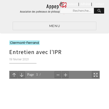
connexion
|
Adhérer
Contact
RE
Recherche
pour
:
MENU
Catégories
Clermont-Ferrand
Entretien avec l’IPR
Publié
19 février 2021
le