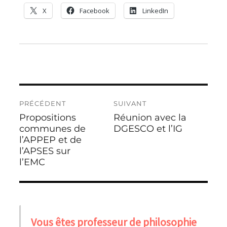
X
Facebook
LinkedIn
Navigation
PRÉCÉDENT
SUIVANT
de
Propositions
Réunion avec la
Publication
Publication
l’article
précédente :
communes de
suivante :
DGESCO et l’IG
l’APPEP et de
l’APSES sur
l’EMC
Vous êtes professeur de philosophie