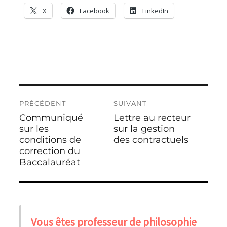
X
Facebook
LinkedIn
Navigation
PRÉCÉDENT
SUIVANT
de
Communiqué
Lettre au recteur
Publication
Publication
l’article
précédente :
sur les
suivante :
sur la gestion
conditions de
des contractuels
correction du
Baccalauréat
Vous êtes professeur de philosophie