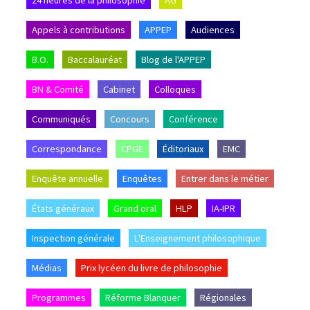
Appels à contributions
APPEP
Audiences
B.O.
Baccalauréat
Blog de l'APPEP
BN & Comité
Cabinet
Colloques
Communiqués
Concours
Conférence
Correspondance
CPGE
Éditoriaux
EMC
Enquête annuelle
Enquêtes
Entrer dans le métier
États généraux
Grand oral
HLP
IA-IPR
Inspection générale
L'Enseignement philosophique
Médias
Prix lycéen du livre de philosophie
Programmes
Réforme Blanquer
Régionales