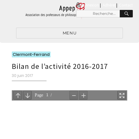
connexion
|
Adhérer
Contact
RE
Recherche
pour
:
MENU
Catégories
Clermont-Ferrand
Bilan de l’activité 2016-2017
Publié
30 juin 2017
le