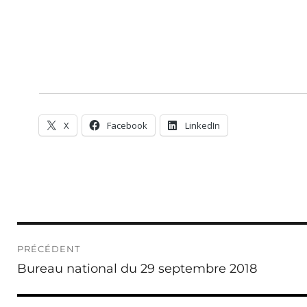
X
Facebook
LinkedIn
Navigation
PRÉCÉDENT
de
Publication
Bureau national du 29 septembre 2018
l’article
précédente :