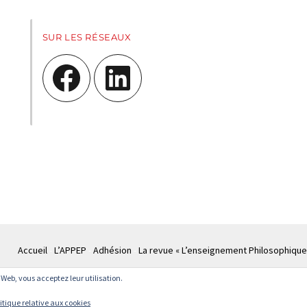
SUR LES RÉSEAUX
Facebook
LinkedIn
Accueil
L’APPEP
Adhésion
La revue « L’enseignement Philosophique
te Web, vous acceptez leur utilisation.
© APPEP
Mentions légales
Politique de confidentialité
Crédits
Cont
itique relative aux cookies