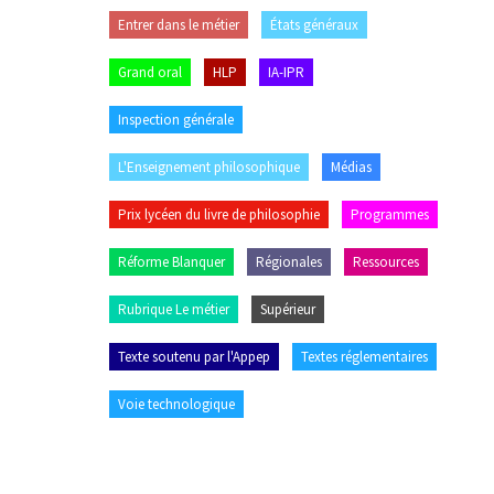
Entrer dans le métier
États généraux
Grand oral
HLP
IA-IPR
Inspection générale
L'Enseignement philosophique
Médias
Prix lycéen du livre de philosophie
Programmes
Réforme Blanquer
Régionales
Ressources
Rubrique Le métier
Supérieur
Texte soutenu par l'Appep
Textes réglementaires
Voie technologique