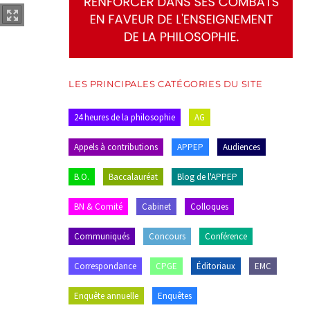
LES PRINCIPALES CATÉGORIES DU SITE
24 heures de la philosophie
AG
Appels à contributions
APPEP
Audiences
B.O.
Baccalauréat
Blog de l'APPEP
BN & Comité
Cabinet
Colloques
Communiqués
Concours
Conférence
Correspondance
CPGE
Éditoriaux
EMC
Enquête annuelle
Enquêtes