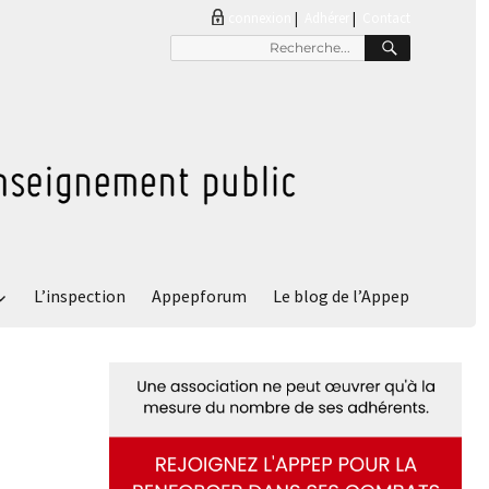
connexion
|
Adhérer
Contact
RECHER
Recherche
pour
:
L’inspection
Appepforum
Le blog de l’Appep