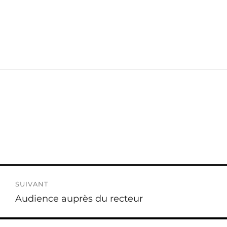
SUIVANT
Publication
Audience auprès du recteur
suivante :