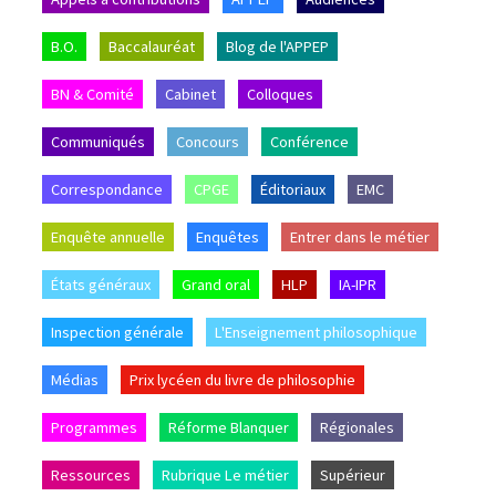
B.O.
Baccalauréat
Blog de l'APPEP
BN & Comité
Cabinet
Colloques
Communiqués
Concours
Conférence
Correspondance
CPGE
Éditoriaux
EMC
Enquête annuelle
Enquêtes
Entrer dans le métier
États généraux
Grand oral
HLP
IA-IPR
Inspection générale
L'Enseignement philosophique
Médias
Prix lycéen du livre de philosophie
Programmes
Réforme Blanquer
Régionales
Ressources
Rubrique Le métier
Supérieur