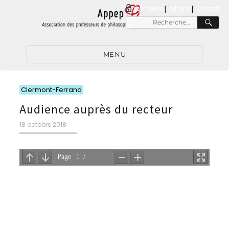
connexion
|
Adhérer
Contact
RE
Recherche
pour
:
MENU
Catégories
Clermont-Ferrand
Audience auprès du recteur
Publié
18 octobre 2018
le