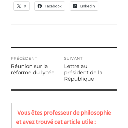
X
Facebook
LinkedIn
Navigation
PRÉCÉDENT
SUIVANT
de
Réunion sur la
Lettre au
Publication
Publication
l’article
précédente :
réforme du lycée
suivante :
président de la
République
Vous êtes professeur de philosophie
et avez trouvé cet article utile :