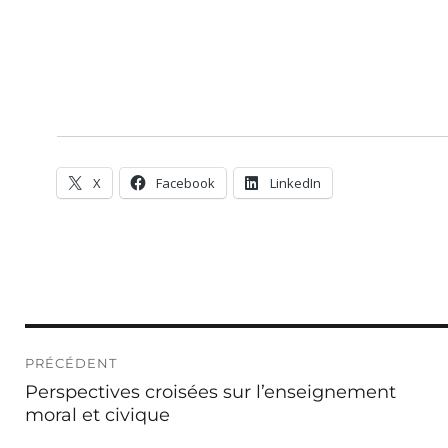
X
Facebook
LinkedIn
Navigation
PRÉCÉDENT
de
Publication
Perspectives croisées sur l’enseignement
l’article
précédente :
moral et civique