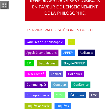
LES PRINCIPALES CATÉGORIES DU SITE
24 heures de la philosophie
AG
Appels à contributions
APPEP
Audiences
B.O.
Baccalauréat
Blog de l'APPEP
BN & Comité
Cabinet
Colloques
Communiqués
Concours
Conférence
Correspondance
CPGE
Éditoriaux
EMC
Enquête annuelle
Enquêtes