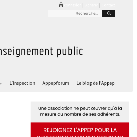
connexion
|
Adhérer
Contact
RECHER
Recherche
pour
:
L’inspection
Appepforum
Le blog de l’Appep