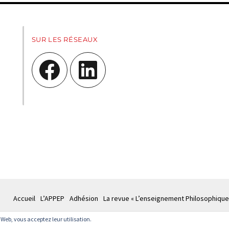
SUR LES RÉSEAUX
Facebook
LinkedIn
Accueil
L’APPEP
Adhésion
La revue « L’enseignement Philosophique
te Web, vous acceptez leur utilisation.
© APPEP
Mentions légales
Politique de confidentialité
Crédits
Cont