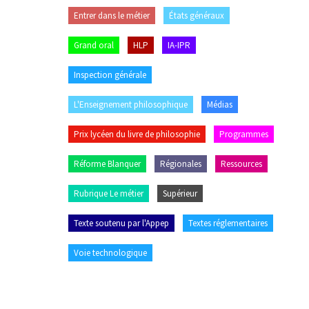
Entrer dans le métier
États généraux
Grand oral
HLP
IA-IPR
Inspection générale
L'Enseignement philosophique
Médias
Prix lycéen du livre de philosophie
Programmes
Réforme Blanquer
Régionales
Ressources
Rubrique Le métier
Supérieur
Texte soutenu par l'Appep
Textes réglementaires
Voie technologique