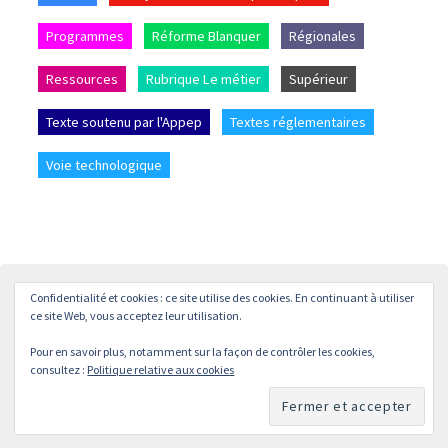
Programmes
Réforme Blanquer
Régionales
Ressources
Rubrique Le métier
Supérieur
Texte soutenu par l'Appep
Textes réglementaires
Voie technologique
Confidentialité et cookies : ce site utilise des cookies. En continuant à utiliser
Accueil
L’APPEP
Adhésion
La revue « L’enseignement
ce site Web, vous acceptez leur utilisation.
Philosophique »
Pour en savoir plus, notamment sur la façon de contrôler les cookies,
© APPEP
Mentions légales
Politique de confidentialité
consultez :
Politique relative aux cookies
Crédits
Contact