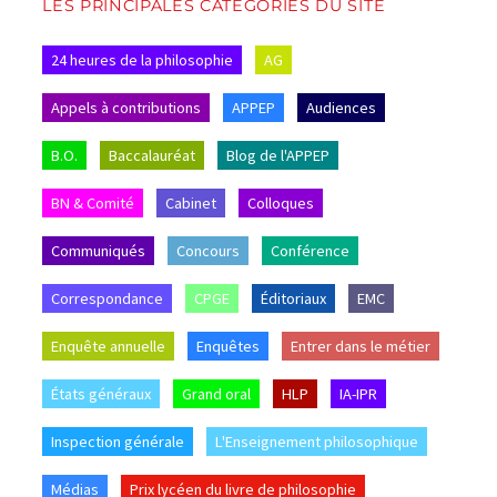
LES PRINCIPALES CATÉGORIES DU SITE
24 heures de la philosophie
AG
Appels à contributions
APPEP
Audiences
B.O.
Baccalauréat
Blog de l'APPEP
BN & Comité
Cabinet
Colloques
Communiqués
Concours
Conférence
Correspondance
CPGE
Éditoriaux
EMC
Enquête annuelle
Enquêtes
Entrer dans le métier
États généraux
Grand oral
HLP
IA-IPR
Inspection générale
L'Enseignement philosophique
Médias
Prix lycéen du livre de philosophie