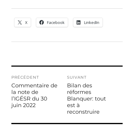
X
Facebook
LinkedIn
Navigation
PRÉCÉDENT
SUIVANT
de
Commentaire de
Bilan des
Publication
Publication
l’article
précédente :
la note de
suivante :
réformes
l’IGÉSR du 30
Blanquer: tout
juin 2022
est à
reconstruire