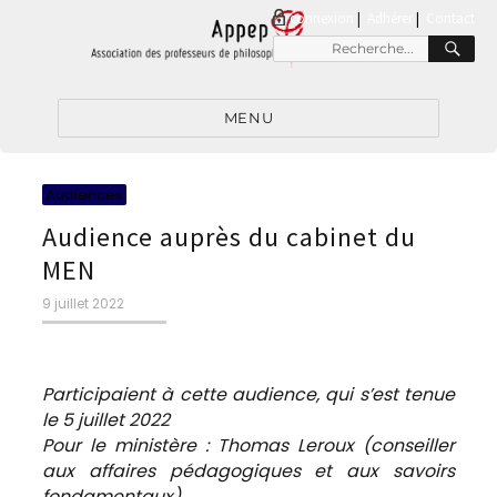
connexion
|
Adhérer
Contact
RE
Recherche
pour
:
MENU
Catégories
Audiences
Audience auprès du cabinet du
MEN
Publié
9 juillet 2022
le
Participaient à cette audience, qui s’est tenue
le 5 juillet 2022
Pour le ministère : Thomas Leroux (conseiller
aux affaires pédagogiques et aux savoirs
fondamentaux)