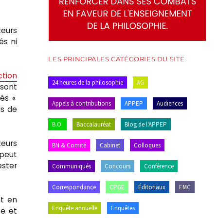
teurs
és ni
LES PRINCIPALES CATÉGORIES DU SITE
ction
24 heures de la philosophie
AG
sont
gés «
Appels à contributions
APPEP
Audiences
is de
B.O.
Baccalauréat
Blog de l'APPEP
teurs
BN & Comité
Cabinet
Colloques
 peut
ester
Communiqués
Concours
Conférence
Correspondance
CPGE
Éditoriaux
EMC
nt en
Enquête annuelle
Enquêtes
te et