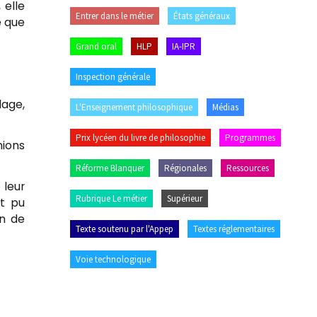
 elle
Entrer dans le métier
États généraux
e que
Grand oral
HLP
IA-IPR
Inspection générale
lage,
L'Enseignement philosophique
Médias
Prix lycéen du livre de philosophie
Programmes
nions
Réforme Blanquer
Régionales
Ressources
 leur
Rubrique Le métier
Supérieur
nt pu
in de
Texte soutenu par l'Appep
Textes réglementaires
Voie technologique