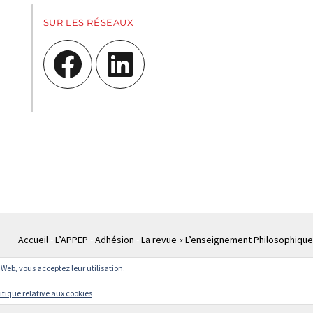
SUR LES RÉSEAUX
Facebook
LinkedIn
Accueil
L’APPEP
Adhésion
La revue « L’enseignement Philosophique
te Web, vous acceptez leur utilisation.
© APPEP
Mentions légales
Politique de confidentialité
Crédits
Cont
itique relative aux cookies