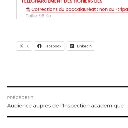
TÉLÉCHARGEMENT DES FICHIERS LIÉS
Corrections du baccalauréat : non au «tripa
Taille:
96 Ko
X
Facebook
LinkedIn
Navigation
PRÉCÉDENT
de
Publication
Audience auprès de l’Inspection académique
l’article
précédente :