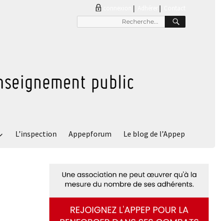
connexion
|
Adhérer
Contact
RECHER
Recherche
pour
:
L’inspection
Appepforum
Le blog de l’Appep