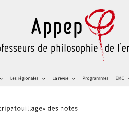
Les régionales
La revue
Programmes
EMC
tripatouillage» des notes