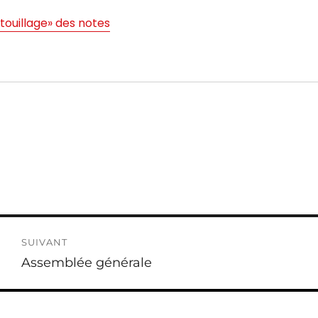
touillage» des notes
SUIVANT
Publication
Assemblée générale
suivante :