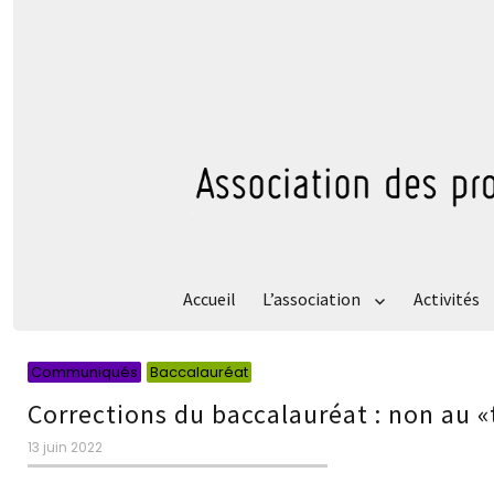
Accueil
L’association
Activités
Catégories
Catégories
Communiqués
Baccalauréat
Corrections du baccalauréat : non au «
Publié
13 juin 2022
le