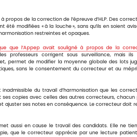
 à propos de la correction de l’épreuve d’HLP. Des correc
été modifiées « à la louche », sans qu’ils en soient avis
d’harmonisation restreintes et opaques.
sque que l’Appep avait souligné à propos de la corre
s professeurs corrigent sous surveillance, mais ils 
ffet, permet de modifier la moyenne globale des lots ju
istiques, sans le consentement du correcteur et au mépr
 inadmissible du travail d’harmonisation que les correc
 ses copies avec celles des autres correcteurs, chacun
 et ajuster ses notes en conséquence. Le correcteur doit r
e met aussi en cause le travail des candidats. Elle ne tie
ie, que le correcteur apprécie par une lecture patien