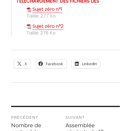
TÉLÉCHARGEMENT DES FICHIERS LIÉS
Sujet zéro n°1
Taille:
277 Ko
Sujet zéro n°2
Taille:
276 Ko
X
Facebook
LinkedIn
Navigation
PRÉCÉDENT
SUIVANT
de
Nombre de
Assemblée
Publication
Publication
l’article