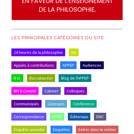
LES PRINCIPALES CATÉGORIES DU SITE
24 heures de la philosophie
AG
Appels à contributions
APPEP
Audiences
B.O.
Baccalauréat
Blog de l'APPEP
BN & Comité
Cabinet
Colloques
Communiqués
Concours
Conférence
Correspondance
CPGE
Éditoriaux
EMC
Enquête annuelle
Enquêtes
Entrer dans le métier