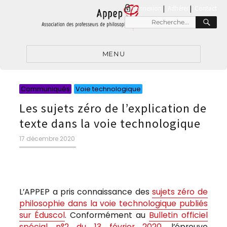
connexion
|
Adhérer
Contact
RE
Recherche
pour
:
MENU
Catégories
Catégories
Communiqués
Voie technologique
Les sujets zéro de l’explication de
texte dans la voie technologique
Publié
17 décembre 2020
le
L’APPEP a pris connaissance des
sujets zéro
de
philosophie
dans la voie technologique publiés
sur Éduscol
. Conformément au
Bulletin officiel
spécial n°2 du 13 février 2020
, l’épreuve