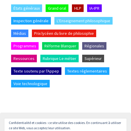
États généraux
Grand oral
HLP
IA-IPR
Inspection générale
L'Enseignement philosophique
Médias
Prix lycéen du livre de philosophie
Programmes
Réforme Blanquer
Régionales
Ressources
Rubrique Le métier
Supérieur
Texte soutenu par l'Appep
Textes réglementaires
Voie technologique
Confidentialité et cookies : ce site utilise des cookies. En continuant à utiliser
Accueil
L’APPEP
Adhésion
La revue « L’enseignement
ce site Web, vous acceptez leur utilisation.
Philosophique »