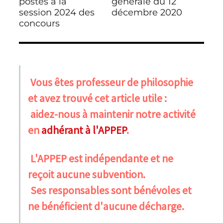
précédente :
postes à la
suivante :
générale du 12
session 2024 des
décembre 2020
concours
Vous êtes professeur de philosophie
et avez trouvé cet article utile :
aidez-nous à maintenir notre activité
en
adhérant à l'APPEP
.
L'APPEP est indépendante et ne
reçoit aucune subvention.
Ses responsables sont bénévoles et
ne bénéficient d'aucune décharge.