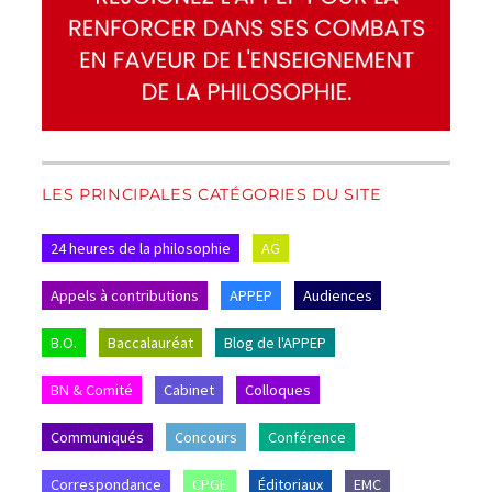
LES PRINCIPALES CATÉGORIES DU SITE
24 heures de la philosophie
AG
Appels à contributions
APPEP
Audiences
B.O.
Baccalauréat
Blog de l'APPEP
BN & Comité
Cabinet
Colloques
Communiqués
Concours
Conférence
Correspondance
CPGE
Éditoriaux
EMC