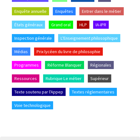
Enquête annuelle
Enquêtes
Entrer dans le métier
États généraux
Grand oral
HLP
IA-IPR
Inspection générale
L'Enseignement philosophique
Médias
Prix lycéen du livre de philosophie
Programmes
Réforme Blanquer
Régionales
Ressources
Rubrique Le métier
Supérieur
Texte soutenu par l'Appep
Textes réglementaires
Voie technologique