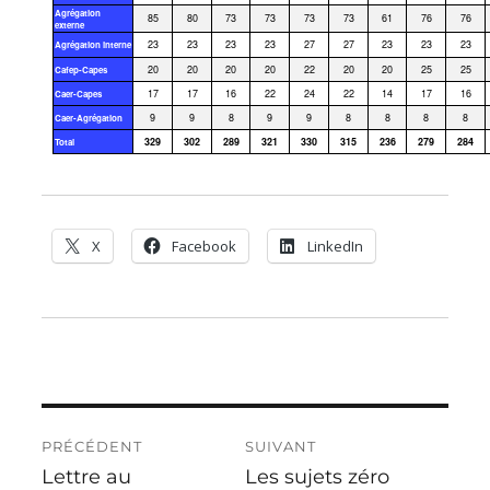
Agrégation
85
80
73
73
73
73
61
76
76
externe
23
23
23
23
27
27
23
23
23
Agrégation interne
20
20
20
20
22
20
20
25
25
Cafep-Capes
17
17
16
22
24
22
14
17
16
Caer-Capes
9
9
8
9
9
8
8
8
8
Caer-Agrégation
329
302
289
321
330
315
236
279
284
Total
X
Facebook
LinkedIn
PRÉCÉDENT
SUIVANT
Lettre au
Les sujets zéro