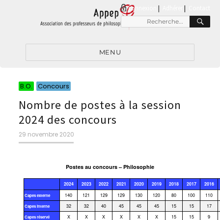
connexion
|
Adhérer
Contact
MENU
B.O.
Concours
Nombre de postes à la session
2024 des concours
29 novembre 2020
Postes au concours – Philosophie
2024
2023
2022
2021
2020
2019
2018
2017
2016
140
121
129
129
130
120
80
100
110
Capes externe
32
32
40
45
45
45
15
15
17
Capes interne
X
X
X
X
X
X
15
15
9
Capes réservé