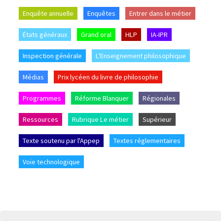
Enquête annuelle
Enquêtes
Entrer dans le métier
États généraux
Grand oral
HLP
IA-IPR
Inspection générale
L'Enseignement philosophique
Médias
Prix lycéen du livre de philosophie
Programmes
Réforme Blanquer
Régionales
Ressources
Rubrique Le métier
Supérieur
Texte soutenu par l'Appep
Textes réglementaires
Voie technologique