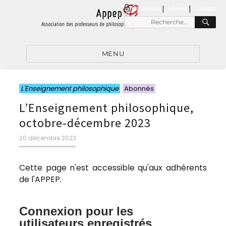
connexion
|
Adhérer
Contact
RE
Recherche
pour
:
MENU
Catégories
Catégories
L'Enseignement philosophique
Abonnés
L’Enseignement philosophique,
octobre-décembre 2023
Publié
20 décembre 2023
le
Cette page n'est accessible qu'aux adhérents
de l'APPEP.
Connexion pour les
utilisateurs enregistrés