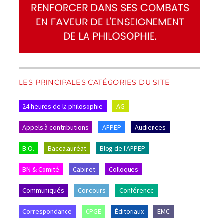
LES PRINCIPALES CATÉGORIES DU SITE
24 heures de la philosophie
AG
Appels à contributions
APPEP
Audiences
B.O.
Baccalauréat
Blog de l'APPEP
BN & Comité
Cabinet
Colloques
Communiqués
Concours
Conférence
Correspondance
CPGE
Éditoriaux
EMC