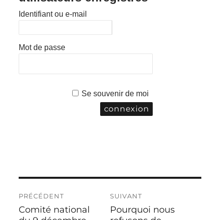
Identifiant ou e-mail
Mot de passe
Se souvenir de moi
Navigation
PRÉCÉDENT
SUIVANT
de
Comité national
Pourquoi nous
Publication
Publication
l’article
précédente :
suivante :