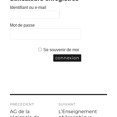
Identifiant ou e-mail
Mot de passe
Se souvenir de moi
Navigation
PRÉCÉDENT
SUIVANT
de
AG de la
L’Enseignement
Publication
Publication
l’article
précédente :
suivante :