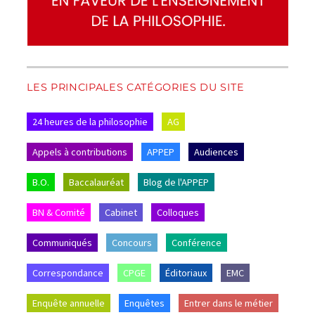
LES PRINCIPALES CATÉGORIES DU SITE
24 heures de la philosophie
AG
Appels à contributions
APPEP
Audiences
B.O.
Baccalauréat
Blog de l'APPEP
BN & Comité
Cabinet
Colloques
Communiqués
Concours
Conférence
Correspondance
CPGE
Éditoriaux
EMC
Enquête annuelle
Enquêtes
Entrer dans le métier