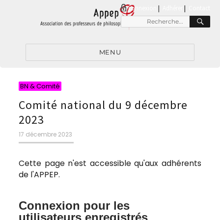
connexion
|
Adhérer
Contact
RE
Recherche
pour
:
MENU
Catégories
BN & Comité
Comité national du 9 décembre
2023
Publié
17 décembre 2023
le
Cette page n'est accessible qu'aux adhérents
de l'APPEP.
Connexion pour les
utilisateurs enregistrés