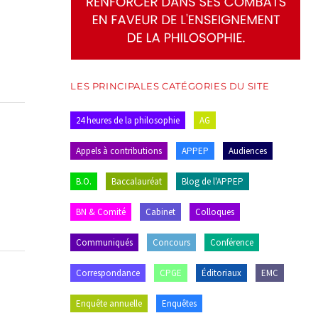
LES PRINCIPALES CATÉGORIES DU SITE
24 heures de la philosophie
AG
Appels à contributions
APPEP
Audiences
B.O.
Baccalauréat
Blog de l'APPEP
BN & Comité
Cabinet
Colloques
Communiqués
Concours
Conférence
Correspondance
CPGE
Éditoriaux
EMC
Enquête annuelle
Enquêtes