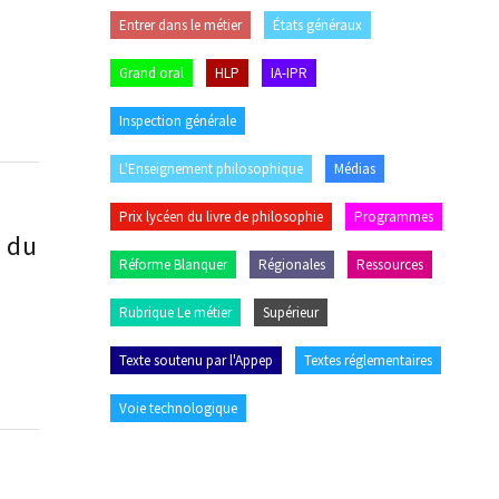
Entrer dans le métier
États généraux
Grand oral
HLP
IA-IPR
Inspection générale
L'Enseignement philosophique
Médias
Prix lycéen du livre de philosophie
Programmes
e du
Réforme Blanquer
Régionales
Ressources
Rubrique Le métier
Supérieur
Texte soutenu par l'Appep
Textes réglementaires
Voie technologique