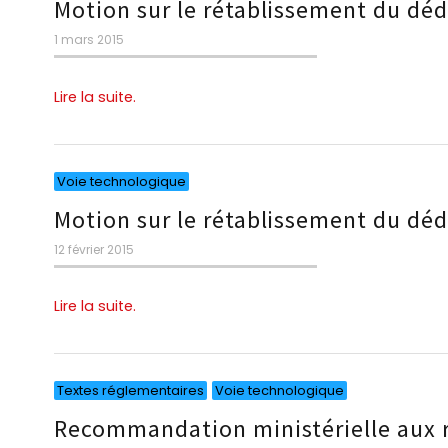
Motion sur le rétablissement du dé
Publié
1 mars 2015
le
Lire la suite.
Catégories
Voie technologique
Motion sur le rétablissement du dé
Publié
12 février 2015
le
Lire la suite.
Catégories
Catégories
Textes réglementaires
Voie technologique
Recommandation ministérielle aux r