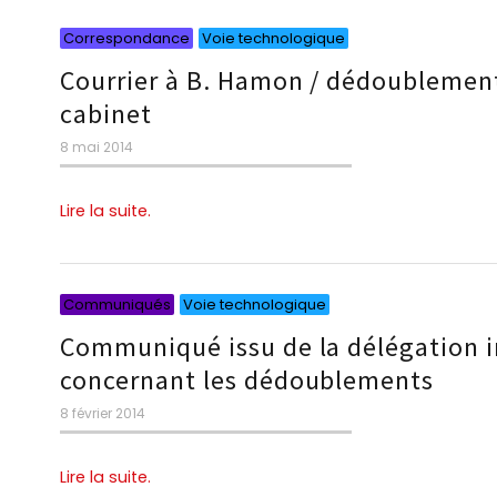
Catégories
Catégories
Correspondance
Voie technologique
Courrier à B. Hamon / dédoublement
cabinet
Publié
8 mai 2014
le
Lire la suite.
Catégories
Catégories
Communiqués
Voie technologique
Communiqué issu de la délégation in
concernant les dédoublements
Publié
8 février 2014
le
Lire la suite.