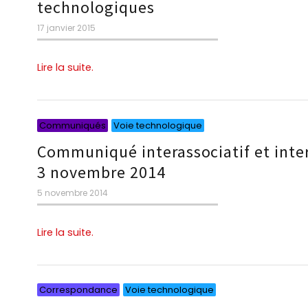
technologiques
Publié
17 janvier 2015
le
Lire la suite.
Catégories
Catégories
Communiqués
Voie technologique
Communiqué interassociatif et inters
3 novembre 2014
Publié
5 novembre 2014
le
Lire la suite.
Catégories
Catégories
Correspondance
Voie technologique