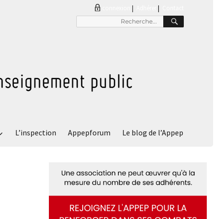
connexion
|
Adhérer
Contact
RECHER
Recherche
pour
:
L’inspection
Appepforum
Le blog de l’Appep