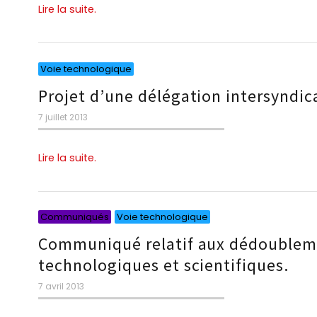
Lire la suite.
Catégories
Voie technologique
Projet d’une délégation intersyndic
Publié
7 juillet 2013
le
Lire la suite.
Catégories
Catégories
Communiqués
Voie technologique
Communiqué relatif aux dédoubleme
technologiques et scientifiques.
Publié
7 avril 2013
le