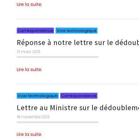
Lire la suite.
Catégories
Catégories
Correspondance
Voie technologique
Réponse à notre lettre sur le dédou
Publié
21 mars 2013
le
Lire la suite.
Catégories
Catégories
Voie technologique
Correspondance
Lettre au Ministre sur le dédoublem
Publié
18 novembre 2012
le
Lire la suite.