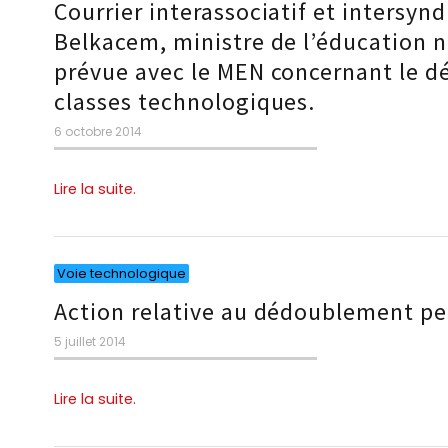
Courrier interassociatif et intersyn
Belkacem, ministre de l’éducation na
prévue avec le MEN concernant le d
classes technologiques.
Publié
6 octobre 2014
le
Lire la suite.
Catégories
Voie technologique
Action relative au dédoublement pe
Publié
5 juillet 2014
le
Lire la suite.