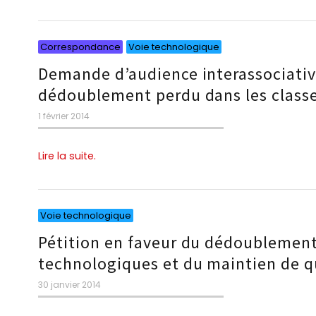
Catégories
Catégories
Correspondance
Voie technologique
Demande d’audience interassociative
dédoublement perdu dans les class
Publié
1 février 2014
le
Lire la suite.
Catégories
Voie technologique
Pétition en faveur du dédoublement 
technologiques et du maintien de qu
Publié
30 janvier 2014
le