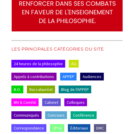
LES PRINCIPALES CATÉGORIES DU SITE
24 heures de la philosophie
AG
Appels à contributions
APPEP
Audiences
B.O.
Baccalauréat
Blog de l'APPEP
BN & Comité
Cabinet
Colloques
Communiqués
Concours
Conférence
Correspondance
CPGE
Éditoriaux
EMC