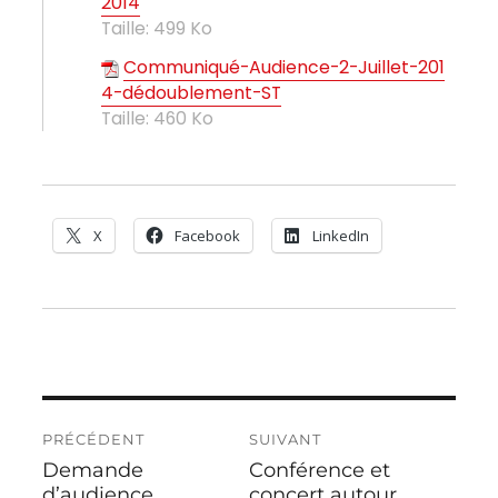
2014
Taille:
499 Ko
Communiqué-Audience-2-Juillet-201
4-dédoublement-ST
Taille:
460 Ko
X
Facebook
LinkedIn
Navigation
PRÉCÉDENT
SUIVANT
de
Demande
Conférence et
Publication
Publication
l’article
précédente :
d’audience
suivante :
concert autour