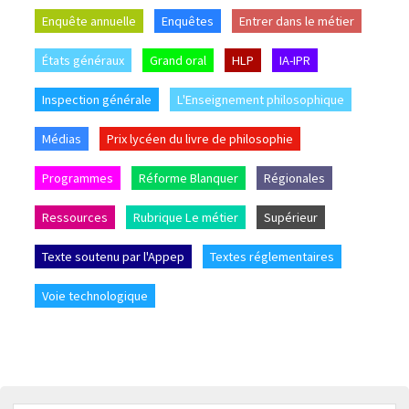
Enquête annuelle
Enquêtes
Entrer dans le métier
États généraux
Grand oral
HLP
IA-IPR
Inspection générale
L'Enseignement philosophique
Médias
Prix lycéen du livre de philosophie
Programmes
Réforme Blanquer
Régionales
Ressources
Rubrique Le métier
Supérieur
Texte soutenu par l'Appep
Textes réglementaires
Voie technologique