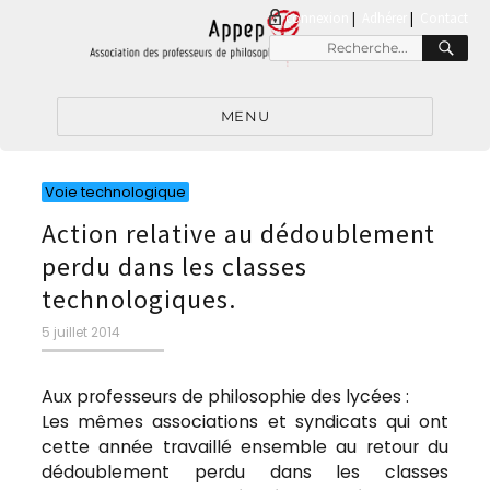
connexion
|
Adhérer
Contact
RE
Recherche
pour
:
MENU
Catégories
Voie technologique
Action relative au dédoublement
perdu dans les classes
technologiques.
Publié
5 juillet 2014
le
Aux professeurs de philosophie des lycées :
Les mêmes associations et syndicats qui ont
cette année travaillé ensemble au retour du
dédoublement perdu dans les classes