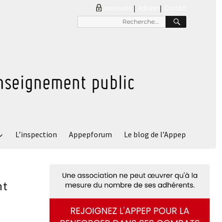
connexion
|
Adhérer
Contact
RECHER
Recherche
pour
:
L’inspection
Appepforum
Le blog de l’Appep
nt