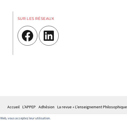
SUR LES RÉSEAUX
Facebook
LinkedIn
Accueil
L’APPEP
Adhésion
La revue « L’enseignement Philosophique
te Web, vous acceptez leur utilisation.
© APPEP
Mentions légales
Politique de confidentialité
Crédits
Cont