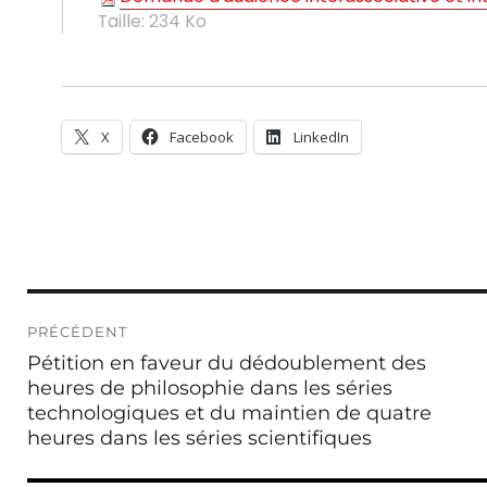
Taille:
234 Ko
X
Facebook
LinkedIn
Navigation
PRÉCÉDENT
de
Publication
Pétition en faveur du dédoublement des
l’article
précédente :
heures de philosophie dans les séries
technologiques et du maintien de quatre
heures dans les séries scientifiques