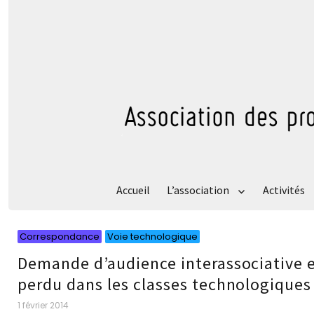
Accueil
L’association
Activités
Catégories
Catégories
Correspondance
Voie technologique
Demande d’audience interassociative e
perdu dans les classes technologiques
Publié
1 février 2014