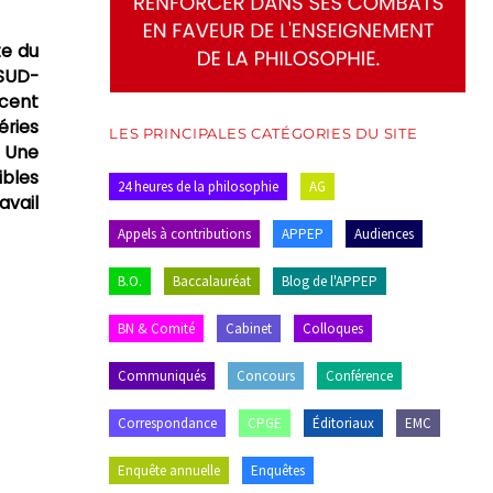
te du
 SUD-
ncent
éries
LES PRINCIPALES CATÉGORIES DU SITE
. Une
ibles
24 heures de la philosophie
AG
avail
Appels à contributions
APPEP
Audiences
B.O.
Baccalauréat
Blog de l'APPEP
BN & Comité
Cabinet
Colloques
Communiqués
Concours
Conférence
Correspondance
CPGE
Éditoriaux
EMC
Enquête annuelle
Enquêtes