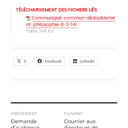
TÉLÉCHARGEMENT DES FICHIERS LIÉS
Communiqué-commun-dédoubleme
nt-philosophie-6-2-141
Taille:
149 Ko
X
Facebook
LinkedIn
Navigation
PRÉCÉDENT
SUIVANT
de
Demande
Courrier aux
Publication
Publication
l’article
précédente :
d’audience
suivante :
directeurs de