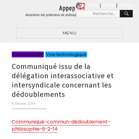
connexion
|
Adhérer
Contact
RE
Recherche
pour
:
MENU
Catégories
Catégories
Communiqués
Voie technologique
Communiqué issu de la
délégation interassociative et
intersyndicale concernant les
dédoublements
Publié
8 février 2014
le
Communiqué-commun-dédoublement-
philosophie-6-2-14