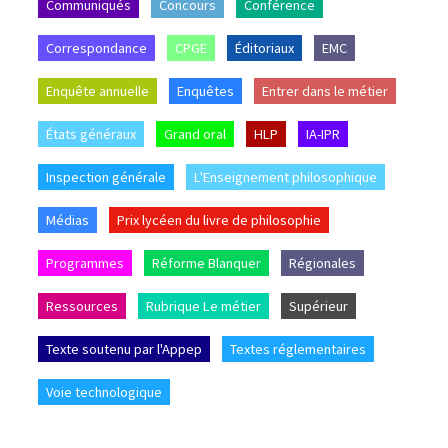
Communiqués
Concours
Conférence
Correspondance
CPGE
Éditoriaux
EMC
Enquête annuelle
Enquêtes
Entrer dans le métier
États généraux
Grand oral
HLP
IA-IPR
Inspection générale
L'Enseignement philosophique
Médias
Prix lycéen du livre de philosophie
Programmes
Réforme Blanquer
Régionales
Ressources
Rubrique Le métier
Supérieur
Texte soutenu par l'Appep
Textes réglementaires
Voie technologique