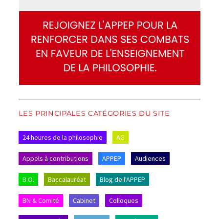
LES PRINCIPALES CATÉGORIES DU SITE
24 heures de la philosophie
AG
Appels à contributions
APPEP
Audiences
B.O.
Baccalauréat
Blog de l'APPEP
BN & Comité
Cabinet
Colloques