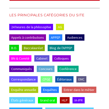
LES PRINCIPALES CATÉGORIES DU SITE
24 heures de la philosophie
AG
Appels à contributions
APPEP
Audiences
B.O.
Baccalauréat
Blog de l'APPEP
BN & Comité
Cabinet
Colloques
Communiqués
Concours
Conférence
Correspondance
CPGE
Éditoriaux
EMC
Enquête annuelle
Enquêtes
Entrer dans le métier
États généraux
Grand oral
HLP
IA-IPR