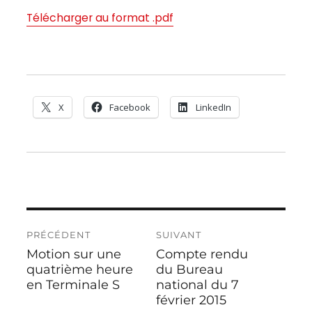
Télécharger au format .pdf
X
Facebook
LinkedIn
Navigation
PRÉCÉDENT
SUIVANT
de
Motion sur une
Compte rendu
Publication
Publication
l’article
précédente :
quatrième heure
suivante :
du Bureau
en Terminale S
national du 7
février 2015