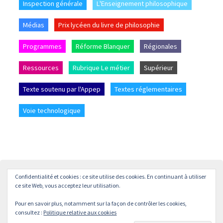
Inspection générale
L'Enseignement philosophique
Médias
Prix lycéen du livre de philosophie
Programmes
Réforme Blanquer
Régionales
Ressources
Rubrique Le métier
Supérieur
Texte soutenu par l'Appep
Textes réglementaires
Voie technologique
Confidentialité et cookies : ce site utilise des cookies. En continuant à utiliser
Accueil
L’APPEP
Adhésion
La revue « L’enseignement
ce site Web, vous acceptez leur utilisation.
Philosophique »
Pour en savoir plus, notamment sur la façon de contrôler les cookies,
© APPEP
Mentions légales
Politique de confidentialité
consultez :
Politique relative aux cookies
Crédits
Contact