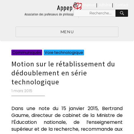
connexion
|
Adhérer
Contact
RE
Recherche
pour
:
MENU
Catégories
Catégories
Communiqués
Voie technologique
Motion sur le rétablissement du
dédoublement en série
technologique
Publié
1 mars 2015
le
Dans une note du 15 janvier 2015, Bertrand
Gaume, directeur de cabinet de la Ministre de
l’Éducation nationale, de l’enseignement
supérieur et de la recherche, recommande aux