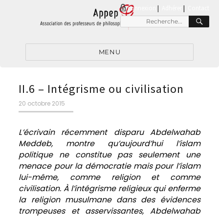
connexion
|
Adhérer
Contact
RE
Recherche
pour
:
MENU
II.6 – Intégrisme ou civilisation
Publié
20 octobre 2015
le
L’écrivain récemment disparu Abdelwahab
Meddeb, montre qu’aujourd’hui l’islam
politique ne constitue pas seulement une
menace pour la démocratie mais pour l’islam
lui-même, comme religion et comme
civilisation. À l’intégrisme religieux qui enferme
la religion musulmane dans des évidences
trompeuses et asservissantes, Abdelwahab