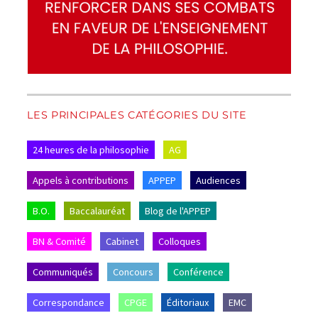
LES PRINCIPALES CATÉGORIES DU SITE
24 heures de la philosophie
AG
Appels à contributions
APPEP
Audiences
B.O.
Baccalauréat
Blog de l'APPEP
BN & Comité
Cabinet
Colloques
Communiqués
Concours
Conférence
Correspondance
CPGE
Éditoriaux
EMC