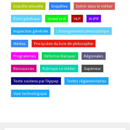
Enquête annuelle
Enquêtes
Entrer dans le métier
États généraux
Grand oral
HLP
IA-IPR
Inspection générale
L'Enseignement philosophique
Médias
Prix lycéen du livre de philosophie
Programmes
Réforme Blanquer
Régionales
Ressources
Rubrique Le métier
Supérieur
Texte soutenu par l'Appep
Textes réglementaires
Voie technologique