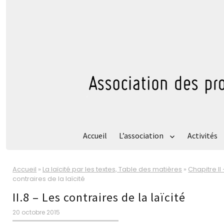
Accueil
L’association
Activités
Accueil
»
La laïcité par les textes, Table des matières
»
Chapitre II
contraires de la laïcité
II.8 – Les contraires de la laïcité
Publié
20 octobre 2015
le