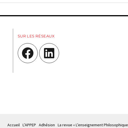
SUR LES RÉSEAUX
Facebook
LinkedIn
Accueil
L’APPEP
Adhésion
La revue « L’enseignement Philosophique