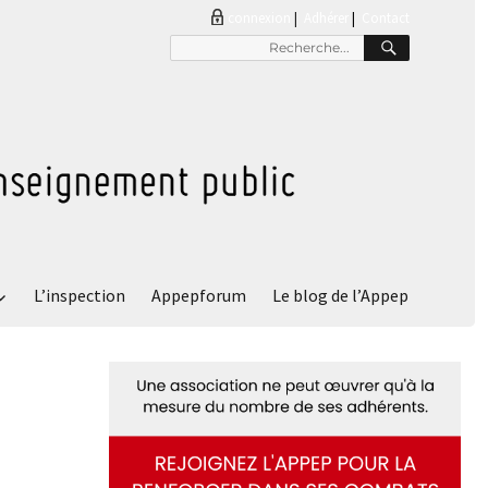
connexion
|
Adhérer
Contact
RECHER
Recherche
pour
:
L’inspection
Appepforum
Le blog de l’Appep