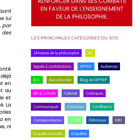
isant
e lui
, par
 des
LES PRINCIPALES CATÉGORIES DU SITE
24 heures de la philosophie
AG
Appels à contributions
APPEP
Audiences
lonté
 déjà
B.O.
Baccalauréat
Blog de l'APPEP
nt en
et au
BN & Comité
Cabinet
Colloques
le et
é. La
Communiqués
Concours
Conférence
ories
to
en
Correspondance
CPGE
Éditoriaux
EMC
e, ni
Enquête annuelle
Enquêtes