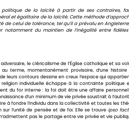
politique de la laïcité à partir de ses contraires, fa
béral et égalitaire de la laïcité. Cette méthode d’approch
é de celui de tolérance, tel qu’il a prévalu en Angleterre
r notamment du maintien de l’inégalité entre fidèles
 adversaire, le cléricalisme de l’Église catholique et sa vo
ui, au terme, momentanément provisoire, d’une histoire
n de leurs contours dessine en creux l’espace qui appartie
a religion individuelle échappe à la contrainte politique 
nt du for interne : la foi doit être une affaire personnel
naissance d’un minimum de vie privée soustrait à l’autorit
e à fondre l’individu dans la collectivité et toutes les thé
n sur l’unité de pensée et de foi. Elle se trouve
ipso fac
n’admettent pas le partage entre vie privée et vie publiqu