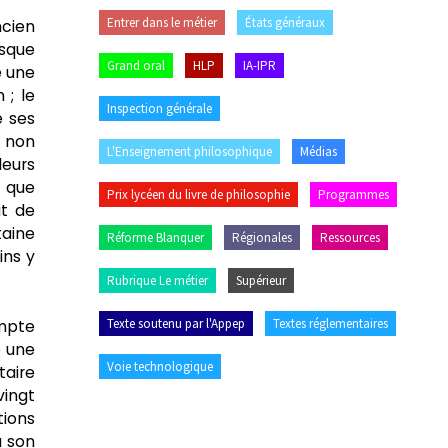
Entrer dans le métier
États généraux
ncien
esque
Grand oral
HLP
IA-IPR
e une
 ; le
Inspection générale
e ses
 non
L'Enseignement philosophique
Médias
leurs
t que
Prix lycéen du livre de philosophie
Programmes
it de
taine
Réforme Blanquer
Régionales
Ressources
ins y
Rubrique Le métier
Supérieur
Texte soutenu par l'Appep
Textes réglementaires
ompte
e une
Voie technologique
taire
vingt
tions
u son