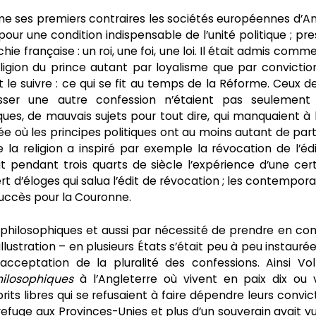
me ses premiers contraires les sociétés européennes d’A
pour une condition indispensable de l’unité politique ; pr
hie française : un roi, une foi, une loi. Il était admis comm
ligion du prince autant par loyalisme que par conviction
t le suivre : ce qui se fit au temps de la Réforme. Ceux d
asser une autre confession n’étaient pas seulement
iques, de mauvais sujets pour tout dire, qui manquaient à 
 où les principes politiques ont au moins autant de par
 la religion a inspiré par exemple la révocation de l’éd
t pendant trois quarts de siècle l’expérience d’une cer
cert d’éloges qui salua l’édit de révocation ; les contempora
 succès pour la Couronne.
 philosophiques et aussi par nécessité de prendre en c
illustration – en plusieurs États s’était peu à peu instauré
’acceptation de la pluralité des confessions. Ainsi Vol
hilosophiques
à l’Angleterre où vivent en paix dix ou 
its libres qui se refusaient à faire dépendre leurs convic
 refuge aux Provinces-Unies et plus d’un souverain avait v