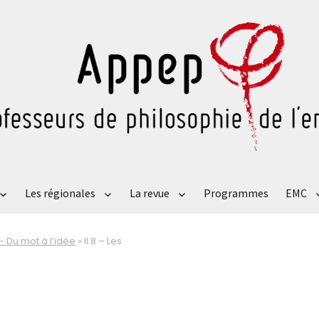
Les régionales
La revue
Programmes
EMC
 – Du mot à l’idée
»
II.8 – Les