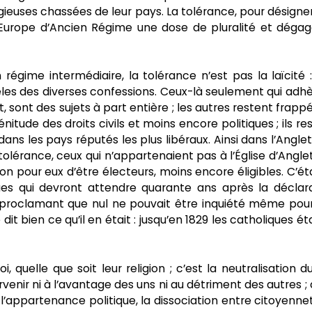
ligieuses chassées de leur pays. La tolérance, pour désigne
 l’Europe d’Ancien Régime une dose de pluralité et déga
régime intermédiaire, la tolérance n’est pas la laïcité :
èles des diverses confessions. Ceux-là seulement qui adh
État, sont des sujets à part entière ; les autres restent frapp
énitude des droits civils et moins encore politiques ; ils re
ans les pays réputés les plus libéraux. Ainsi dans l’Anglet
 tolérance, ceux qui n’appartenaient pas à l’Église d’Angle
ion pour eux d’être électeurs, moins encore éligibles. C’éta
ues qui devront attendre quarante ans après la déclar
– proclamant que nul ne pouvait être inquiété même pou
dit bien ce qu’il en était : jusqu’en 1829 les catholiques ét
oi, quelle que soit leur religion ; c’est la neutralisation du
ntervenir ni à l’avantage des uns ni au détriment des autres ; 
l’appartenance politique, la dissociation entre citoyenne