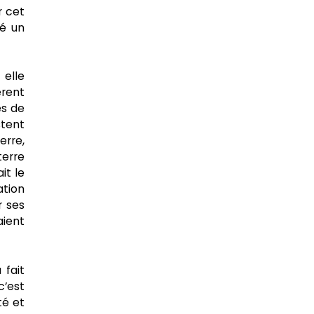
r cet
gé un
 elle
èrent
és de
stent
erre,
terre
it le
ation
r ses
aient
 fait
c’est
té et