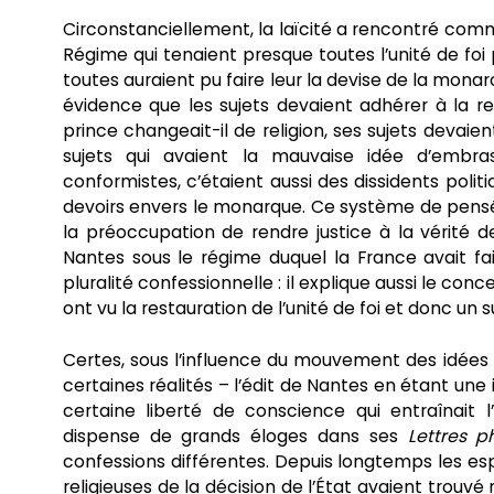
Circonstanciellement, la laïcité a rencontré com
Régime qui tenaient presque toutes l’unité de foi 
toutes auraient pu faire leur la devise de la monarc
évidence que les sujets devaient adhérer à la re
prince changeait-il de religion, ses sujets devaien
sujets qui avaient la mauvaise idée d’embr
conformistes, c’étaient aussi des dissidents polit
devoirs envers le monarque. Ce système de pensée
la préoccupation de rendre justice à la vérité de
Nantes sous le régime duquel la France avait fai
pluralité confessionnelle : il explique aussi le con
ont vu la restauration de l’unité de foi et donc un
Certes, sous l’influence du mouvement des idées
certaines réalités – l’édit de Nantes en étant une 
certaine liberté de conscience qui entraînait l
dispense de grands éloges dans ses
Lettres p
confessions différentes. Depuis longtemps les espr
religieuses de la décision de l’État avaient trouvé