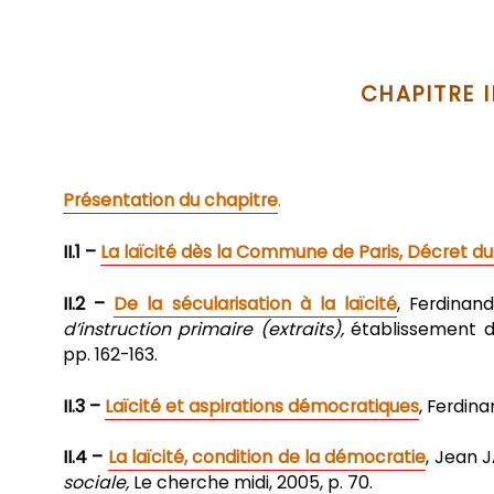
CHAPITRE I
Présentation du chapitre
.
II.1 –
La laïcité dès la Commune de Paris, Décret du 2
II.2 –
De la sécularisation à la laïcité
, Ferdinan
d’instruction primaire (extraits),
établissement du
pp. 162-163.
II.3 –
Laïcité et aspirations démocratiques
, Ferdina
II.4 –
La laïcité, condition de la démocratie
, Jean 
sociale,
Le cherche midi, 2005, p. 70.