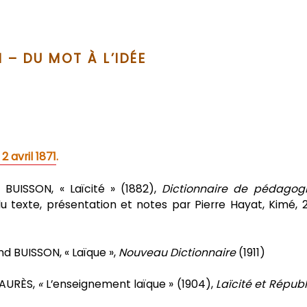
I – DU MOT À L’IDÉE
 avril 1871
.
d BUISSON, « Laïcité » (1882),
Dictionnaire de pédagogi
 texte, présentation et notes par Pierre Hayat,
Kimé, 
nd BUISSON, « Laïque »,
Nouveau Dictionnaire
(1911)
JAURÈS,
«
L’enseignement laïque » (1904),
Laïcité et Répub