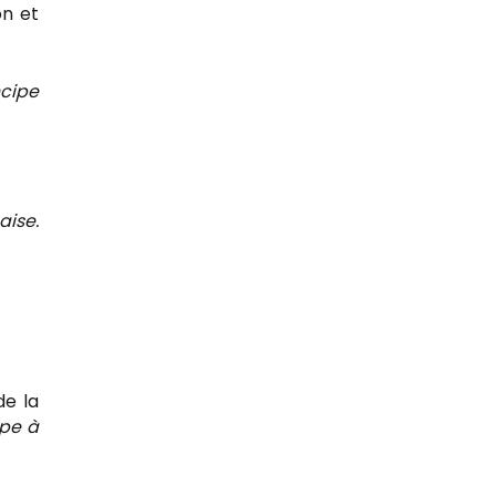
on et
ncipe
aise.
de la
ipe à