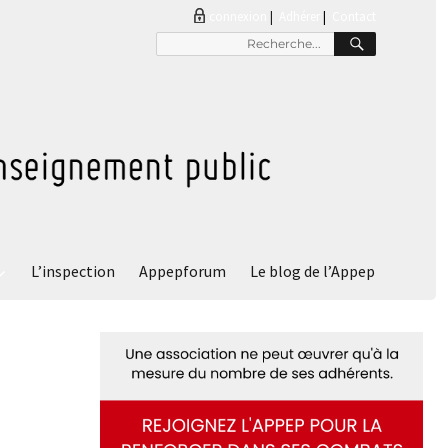
connexion
|
Adhérer
Contact
RECHER
Recherche
pour
:
L’inspection
Appepforum
Le blog de l’Appep