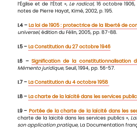
l’Église et de l’État »,
Le radical,
16 octobre 1906
notes de Pierre Hayat
,
Kimé, 2002, p. 195.
I.4 –
La loi de 1905 : protectrice de la liberté de co
universel
, édition du Félin, 2005, pp. 87-88.
I.5 –
La Constitution du 27 octobre 1946
I.6
–
Signification de la constitutionnalisation d
Mémento juridique
, Seuil, 1994, pp. 56-57.
I.7 –
La Constitution du 4 octobre 1958
I.8 –
La charte de la laïcité dans les services publi
I.9 –
Portée de la charte de la laïcité dans les se
charte de la laïcité dans les services publics »,
La
son application pratique,
La Documentation frança