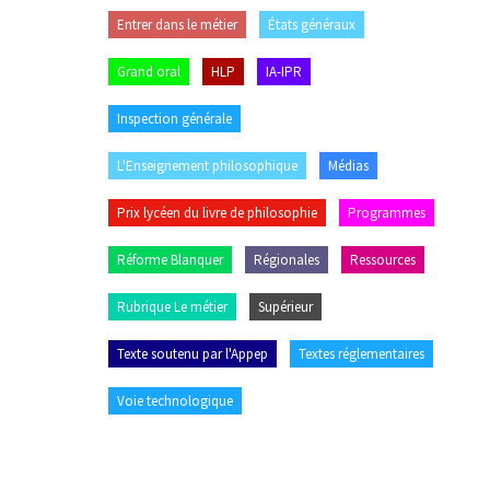
Entrer dans le métier
États généraux
Grand oral
HLP
IA-IPR
Inspection générale
L'Enseignement philosophique
Médias
Prix lycéen du livre de philosophie
Programmes
Réforme Blanquer
Régionales
Ressources
Rubrique Le métier
Supérieur
Texte soutenu par l'Appep
Textes réglementaires
Voie technologique