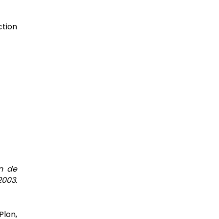
ction
n de
2003.
 Plon,