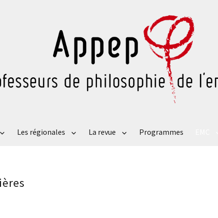
Les régionales
La revue
Programmes
EMC
ières