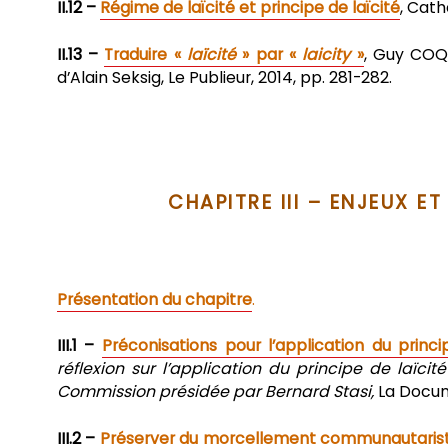
II.12 –
Régime de laïcité et principe de laïcité
, Cath
II.13 –
Traduire «
laïcité
» par «
laicity
»
, Guy COQ,
d’Alain Seksig, Le Publieur, 2014, pp. 281-282.
CHAPITRE III – ENJEUX
Présentation du chapitre
.
III.1 –
Préconisations pour l’application du princi
réflexion sur l’application du principe de laïc
Commission présidée par Bernard Stasi,
La Docum
III.2 –
Préserver du morcellement communautaris