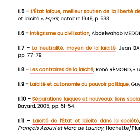
II.5 –
L’État laïque, meilleur soutien de la liberté de
et laïcité »,
Esprit,
octobre 1949, p. 533.
II.6 –
Intégrisme ou civilisation
, Abdelwahab MEDD
II.7 –
La neutralité, moyen de la laïcité
, Jean B
pp. 77-79.
II.8 –
Les contraires de la laïcité
, René RÉMOND, « La
II.9 –
Laïcité et autonomie du pouvoir politique
, Gu
II.10 –
Séparations laïques et nouveaux liens socia
Bayard, 2005, pp. 51-54.
II.11 –
Laïcité de l’État et laïcité dans la société
François Azouvi et Marc de Launay,
Hachette/Pluri