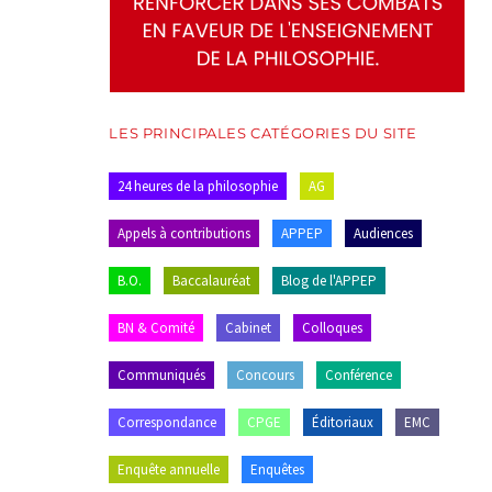
LES PRINCIPALES CATÉGORIES DU SITE
24 heures de la philosophie
AG
Appels à contributions
APPEP
Audiences
B.O.
Baccalauréat
Blog de l'APPEP
BN & Comité
Cabinet
Colloques
Communiqués
Concours
Conférence
Correspondance
CPGE
Éditoriaux
EMC
Enquête annuelle
Enquêtes