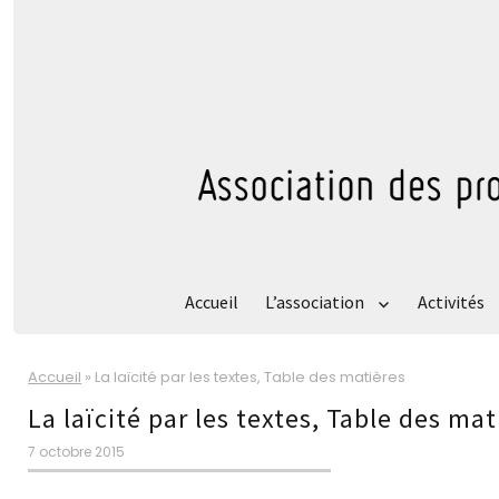
Accueil
L’association
Activités
Accueil
»
La laïcité par les textes, Table des matières
La laïcité par les textes, Table des mat
Publié
7 octobre 2015
le