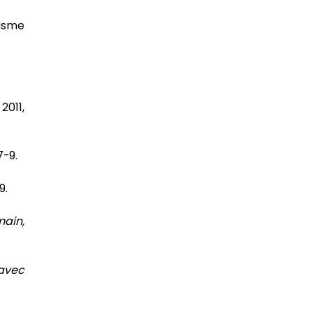
nisme
 2011,
 7-9.
9.
main,
 avec