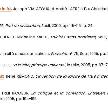
 la foi
, Joseph VIALATOUX et André LATREILLE, « Christia
EB,
Pari de civilisation,
Seuil, 2009, pp. 115-116 ; p. 24.
AUBÉROT, Micheline MILOT,
Laïcités sans frontières,
Seuil,
 laïcité et ses contraires »,
Pouvoirs
, n° 75, Seuil, 1995, pp.
y COQ,
La laïcité, principe universel,
le félin, 2005, pp. 67-7
ux
, René RÉMOND,
L’invention de la laïcité de 1789 à de
, Paul RICOEUR,
La critique et la conviction. Entretien
el, 1995, pp. 194-195.