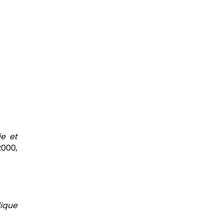
e et
2000,
lique