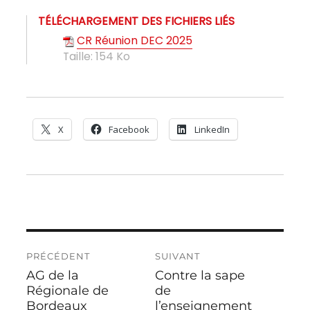
TÉLÉCHARGEMENT DES FICHIERS LIÉS
CR Réunion DEC 2025
Taille:
154 Ko
X
Facebook
LinkedIn
Navigation
PRÉCÉDENT
SUIVANT
de
AG de la
Contre la sape
Publication
Publication
l’article
précédente :
Régionale de
suivante :
de
Bordeaux
l’enseignement