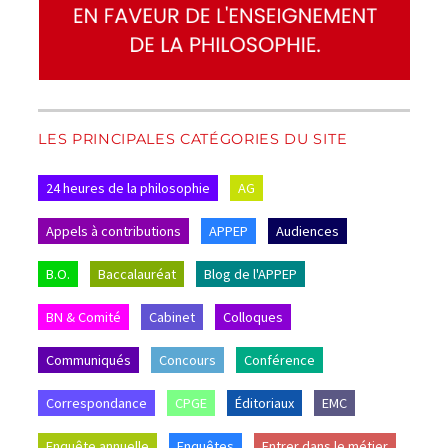
LES PRINCIPALES CATÉGORIES DU SITE
24 heures de la philosophie
AG
Appels à contributions
APPEP
Audiences
B.O.
Baccalauréat
Blog de l'APPEP
BN & Comité
Cabinet
Colloques
Communiqués
Concours
Conférence
Correspondance
CPGE
Éditoriaux
EMC
Enquête annuelle
Enquêtes
Entrer dans le métier