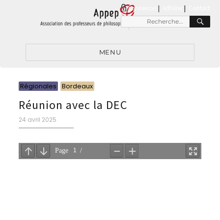
connexion
|
Adhérer
Contact
RE
Recherche
pour
:
MENU
Catégories
Catégories
Régionales
Bordeaux
Réunion avec la DEC
Publié
24 avril 2025
le