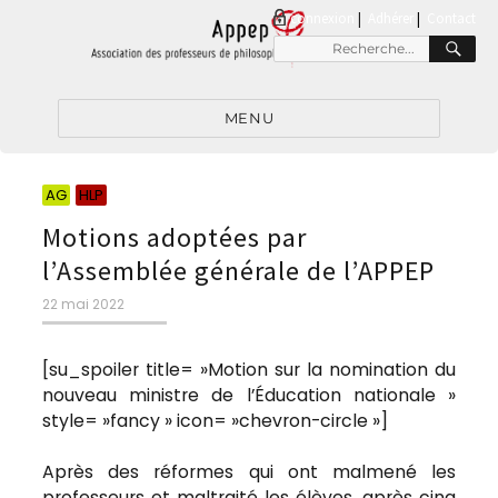
connexion
|
Adhérer
Contact
RE
Recherche
pour
:
MENU
Catégories
Catégories
AG
HLP
Motions adoptées par
l’Assemblée générale de l’APPEP
Publié
22 mai 2022
le
[su_spoiler title= »Motion sur la nomination du
nouveau ministre de l’Éducation nationale »
style= »fancy » icon= »chevron-circle »]
Après des réformes qui ont malmené les
professeurs et maltraité les élèves, après cinq