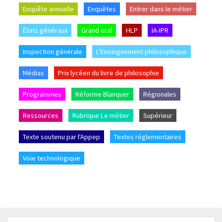
Enquête annuelle
Enquêtes
Entrer dans le métier
États généraux
Grand oral
HLP
IA-IPR
Inspection générale
L'Enseignement philosophique
Médias
Prix lycéen du livre de philosophie
Programmes
Réforme Blanquer
Régionales
Ressources
Rubrique Le métier
Supérieur
Texte soutenu par l'Appep
Textes réglementaires
Voie technologique