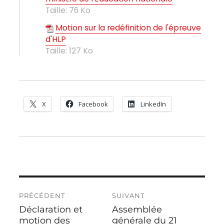
Taille:
76 Ko
Motion sur la redéfinition de l'épreuve
d'HLP
Taille:
127 Ko
X
Facebook
LinkedIn
Navigation
PRÉCÉDENT
SUIVANT
de
Déclaration et
Assemblée
Publication
Publication
l’article
précédente :
motion des
suivante :
générale du 21