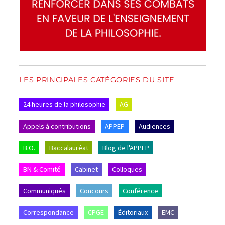
LES PRINCIPALES CATÉGORIES DU SITE
24 heures de la philosophie
AG
Appels à contributions
APPEP
Audiences
B.O.
Baccalauréat
Blog de l'APPEP
BN & Comité
Cabinet
Colloques
Communiqués
Concours
Conférence
Correspondance
CPGE
Éditoriaux
EMC